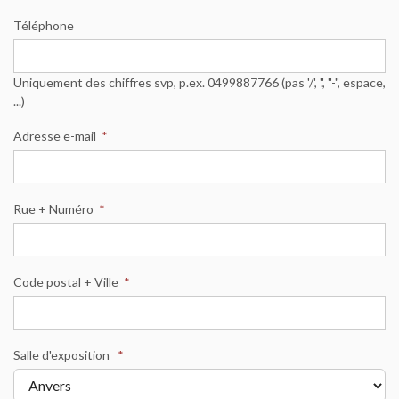
Téléphone
Uniquement des chiffres svp, p.ex. 0499887766 (pas '/', '.', "-", espace,
...)
Adresse e-mail
*
Rue + Numéro
*
Code postal + Ville
*
Salle d'exposition
*