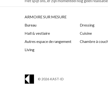
Het spijt ons, er zijn momenteel nog geen realisati
ARMOIRE SUR MESURE
Bureau
Dressing
Hall & vestiaire
Cuisine
Autres espace de rangement
Chambre à couc
Living
© 2026 KAST-ID