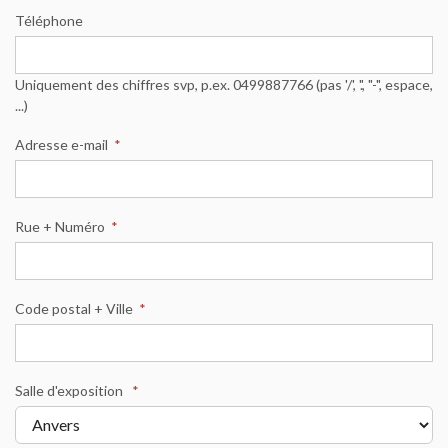
Téléphone
Uniquement des chiffres svp, p.ex. 0499887766 (pas '/', '.', "-", espace,
...)
Adresse e-mail
*
Rue + Numéro
*
Code postal + Ville
*
Salle d'exposition
*