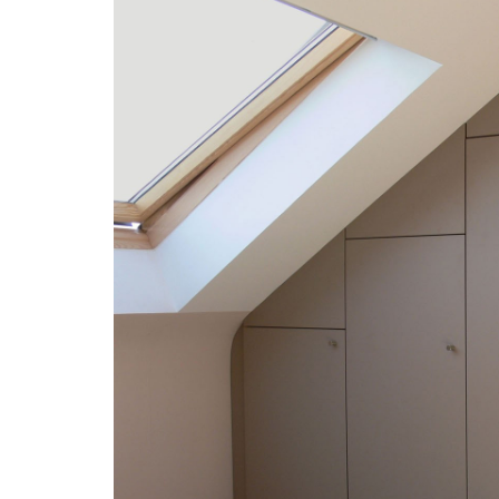
“Les installateurs o
aimables et ont prest
parfait.Les armoires 
grande plus-value à m
soulignent les ligne
l’ensemble.Fanta