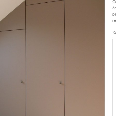
Ce
éq
pe
re
K
nt été très
“Ma nouvelle garde-robe est
é un travail
absolument splendide. Je suis ravie,
confèrent une
un tout grand merci!”
on living et
Karla Peeters
s fluides de
stique!”