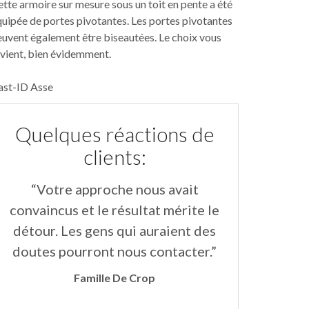
tte armoire sur mesure sous un toit en pente a été
uipée de portes pivotantes. Les portes pivotantes
uvent également être biseautées. Le choix vous
vient, bien évidemment.
ast-ID Asse
Quelques réactions de
clients:
“Votre approche nous avait
“Les insta
convaincus et le résultat mérite le
aimables et
détour. Les gens qui auraient des
parfait.Les
doutes pourront nous contacter.”
grande plus
soulignent
Famille De Crop
l’ensem