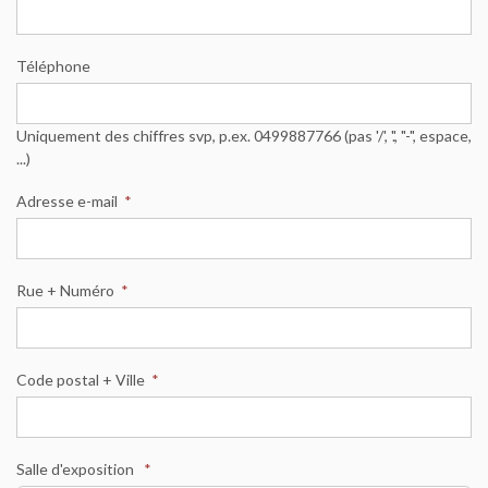
Téléphone
Uniquement des chiffres svp, p.ex. 0499887766 (pas '/', '.', "-", espace,
...)
Adresse e-mail
*
Rue + Numéro
*
Code postal + Ville
*
Salle d'exposition
*