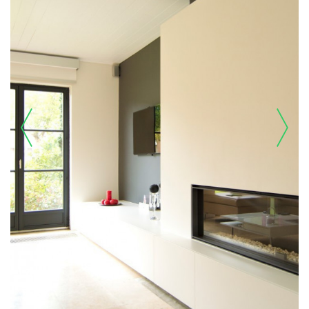
prev
next