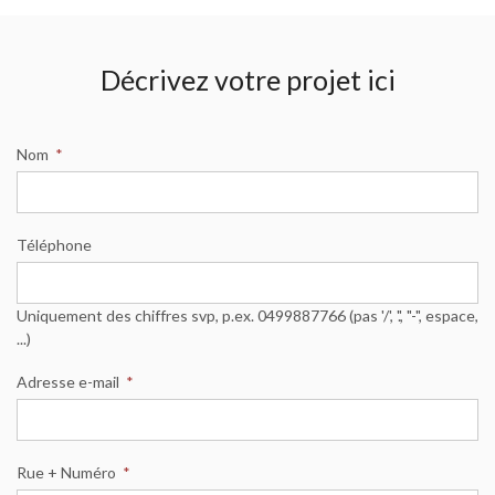
Décrivez votre projet ici
Nom
*
Téléphone
Uniquement des chiffres svp, p.ex. 0499887766 (pas '/', '.', "-", espace,
...)
Adresse e-mail
*
Rue + Numéro
*