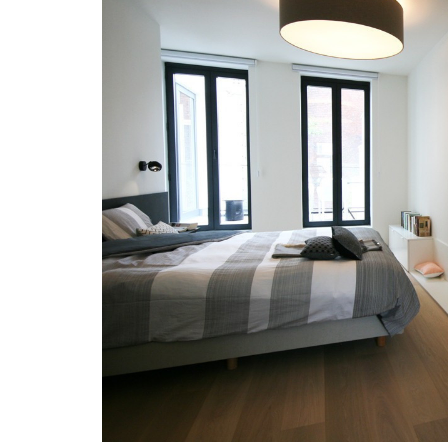
“Les installateurs o
aimables et ont prest
parfait.Les armoires 
grande plus-value à m
soulignent les ligne
l’ensemble.Fanta
Mieke Vandew