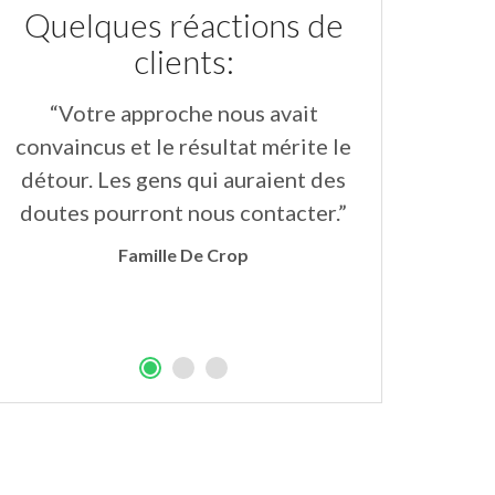
Quelques réactions de
clients:
“Votre approche nous avait
“Les insta
convaincus et le résultat mérite le
aimables et
détour. Les gens qui auraient des
parfait.Les
doutes pourront nous contacter.”
grande plus
soulignent
Famille De Crop
l’ensem
Mi