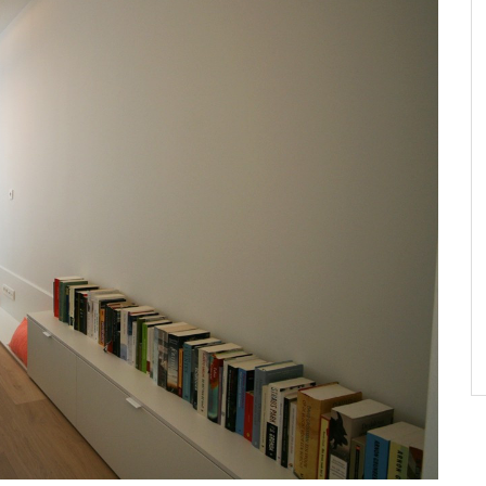
nt été très
“Ma nouvelle garde-robe est
é un travail
absolument splendide. Je suis ravie,
confèrent une
un tout grand merci!”
on living et
Karla Peeters
s fluides de
stique!”
alle