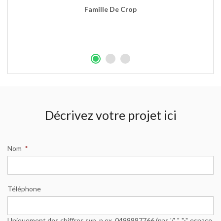
Famille De Crop
Décrivez votre projet ici
Nom
*
Téléphone
Uniquement des chiffres svp, p.ex. 0499887766 (pas '/', '.', "-", espace,