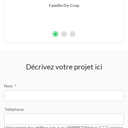
Famille De Crop
Décrivez votre projet ici
Nom
*
Téléphone
Uniquement des chiffres svp, p.ex. 0499887766 (pas '/', '.', "-", espace,