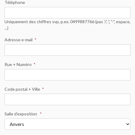
Téléphone
Uniquement des chiffres svp, p.ex. 0499887766 (pas '/', '.', "-", espace,
...)
Adresse e-mail
*
Rue + Numéro
*
Code postal + Ville
*
Salle d'exposition
*