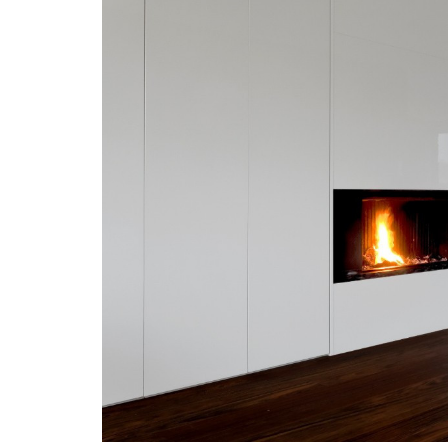
“Les installateurs o
aimables et ont prest
parfait.Les armoires 
grande plus-value à m
soulignent les ligne
l’ensemble.Fanta
Mieke Vandew