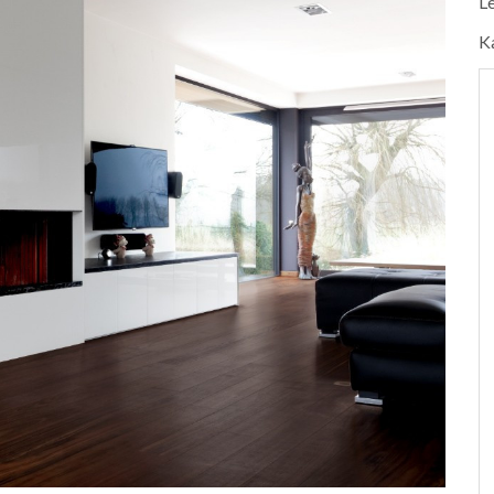
Le
K
nt été très
“Ma nouvelle garde-robe est
é un travail
absolument splendide. Je suis ravie,
confèrent une
un tout grand merci!”
on living et
Karla Peeters
s fluides de
stique!”
alle