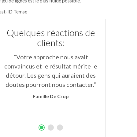
 jeu de lignes est le plus fluide possible.
ast-ID Temse
Quelques réactions de
clients:
“Votre approche nous avait
“Les insta
convaincus et le résultat mérite le
aimables et
détour. Les gens qui auraient des
parfait.Les
doutes pourront nous contacter.”
grande plus
soulignent
Famille De Crop
l’ensem
Mi