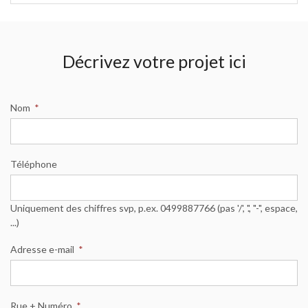
Décrivez votre projet ici
Nom
*
Téléphone
Uniquement des chiffres svp, p.ex. 0499887766 (pas '/', '.', "-", espace,
...)
Adresse e-mail
*
Rue + Numéro
*