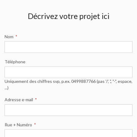
Décrivez votre projet ici
Nom
*
Téléphone
Uniquement des chiffres svp, p.ex. 0499887766 (pas '/', '.', "-", espace,
...)
Adresse e-mail
*
Rue + Numéro
*