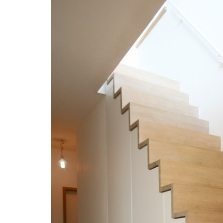
“Les installateurs o
aimables et ont prest
parfait.Les armoires 
grande plus-value à m
soulignent les ligne
l’ensemble.Fanta
Mieke Vandew