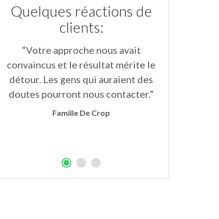
Quelques réactions de
clients:
“Votre approche nous avait
“Les insta
convaincus et le résultat mérite le
aimables et
détour. Les gens qui auraient des
parfait.Les
doutes pourront nous contacter.”
grande plus
soulignent
Famille De Crop
l’ensem
Mi