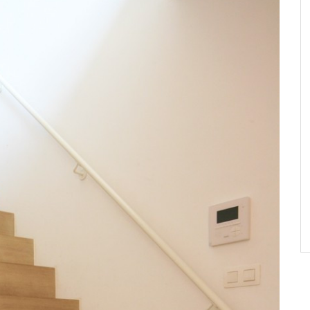
nt été très
“Ma nouvelle garde-robe est
é un travail
absolument splendide. Je suis ravie,
confèrent une
un tout grand merci!”
on living et
Karla Peeters
s fluides de
stique!”
alle