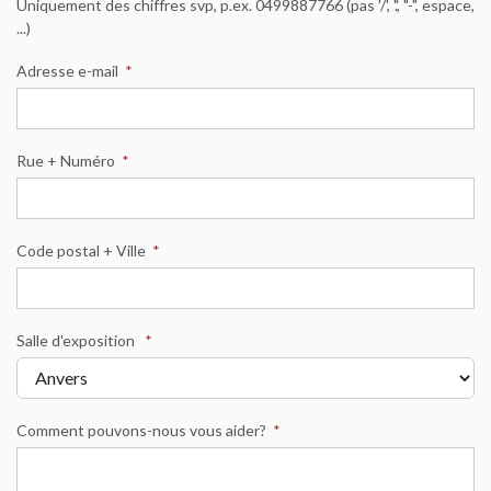
Uniquement des chiffres svp, p.ex. 0499887766 (pas '/', '.', "-", espace,
...)
Adresse e-mail
*
Rue + Numéro
*
Code postal + Ville
*
Salle d'exposition
*
Comment pouvons-nous vous aider?
*