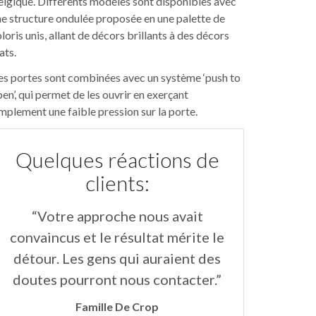
lgique. Différents modèles sont disponibles avec
e structure ondulée proposée en une palette de
loris unis, allant de décors brillants à des décors
ats.
es portes sont combinées avec un système ‘push to
en’, qui permet de les ouvrir en exerçant
mplement une faible pression sur la porte.
Quelques réactions de
clients:
“Votre approche nous avait
“Les insta
convaincus et le résultat mérite le
aimables et
détour. Les gens qui auraient des
parfait.Les
doutes pourront nous contacter.”
grande plus
soulignent
Famille De Crop