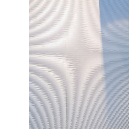
“Les installateurs o
aimables et ont prest
parfait.Les armoires 
grande plus-value à m
soulignent les ligne