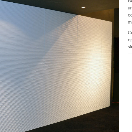
Be
un
co
m
C
op
si
nt été très
“Ma nouvelle garde-robe est
é un travail
absolument splendide. Je suis ravie,
confèrent une
un tout grand merci!”
on living et
Karla Peeters
s fluides de