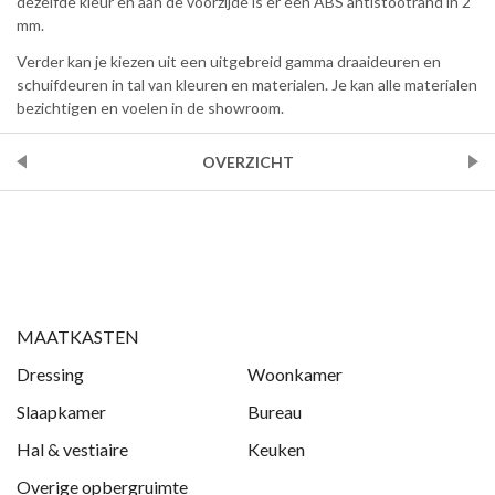
dezelfde kleur en aan de voorzijde is er een ABS antistootrand in 2
mm.
Verder kan je kiezen uit een uitgebreid gamma draaideuren en
schuifdeuren in tal van kleuren en materialen. Je kan alle materialen
bezichtigen en voelen in de showroom.
VORIGE
OVERZICHT
VOLGENDE
MAATKASTEN
Dressing
Woonkamer
Slaapkamer
Bureau
Hal & vestiaire
Keuken
Overige opbergruimte