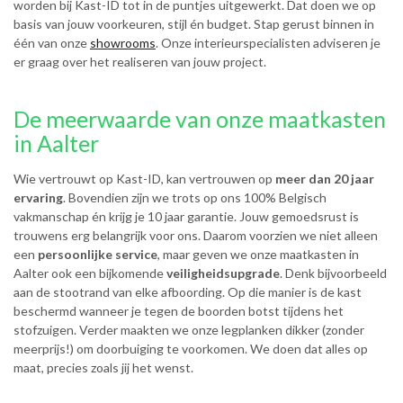
worden bij Kast-ID tot in de puntjes uitgewerkt. Dat doen we op
basis van jouw voorkeuren, stijl én budget. Stap gerust binnen in
één van onze
showrooms
. Onze interieurspecialisten adviseren je
er graag over het realiseren van jouw project.
De meerwaarde van onze maatkasten
in Aalter
Wie vertrouwt op Kast-ID, kan vertrouwen op
meer dan 20 jaar
ervaring
. Bovendien zijn we trots op ons 100% Belgisch
vakmanschap én krijg je 10 jaar garantie. Jouw gemoedsrust is
trouwens erg belangrijk voor ons. Daarom voorzien we niet alleen
een
persoonlijke service
, maar geven we onze maatkasten in
Aalter ook een bijkomende
veiligheidsupgrade
. Denk bijvoorbeeld
aan de stootrand van elke afboording. Op die manier is de kast
beschermd wanneer je tegen de boorden botst tijdens het
stofzuigen. Verder maakten we onze legplanken dikker (zonder
meerprijs!) om doorbuiging te voorkomen. We doen dat alles op
maat, precies zoals jij het wenst.