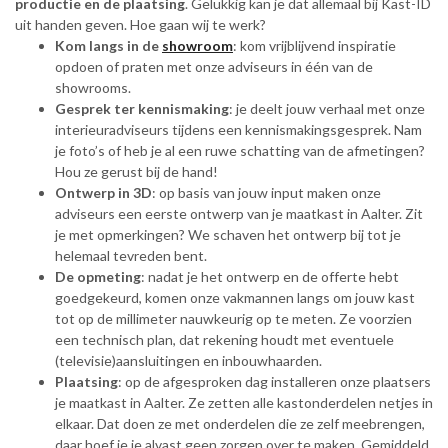
productie en de plaatsing
. Gelukkig kan je dat allemaal bij Kast-ID
uit handen geven. Hoe gaan wij te werk?
Kom langs in de
showroom
: kom vrijblijvend inspiratie
opdoen of praten met onze adviseurs in één van de
showrooms.
Gesprek ter kennismaking
: je deelt jouw verhaal met onze
interieuradviseurs tijdens een kennismakingsgesprek. Nam
je foto’s of heb je al een ruwe schatting van de afmetingen?
Hou ze gerust bij de hand!
Ontwerp in 3D
: op basis van jouw input maken onze
adviseurs een eerste ontwerp van je maatkast in Aalter. Zit
je met opmerkingen? We schaven het ontwerp bij tot je
helemaal tevreden bent.
De opmeting
: nadat je het ontwerp en de offerte hebt
goedgekeurd, komen onze vakmannen langs om jouw kast
tot op de millimeter nauwkeurig op te meten. Ze voorzien
een technisch plan, dat rekening houdt met eventuele
(televisie)aansluitingen en inbouwhaarden.
Plaatsing
: op de afgesproken dag installeren onze plaatsers
je maatkast in Aalter. Ze zetten alle kastonderdelen netjes in
elkaar. Dat doen ze met onderdelen die ze zelf meebrengen,
daar hoef je je alvast geen zorgen over te maken. Gemiddeld