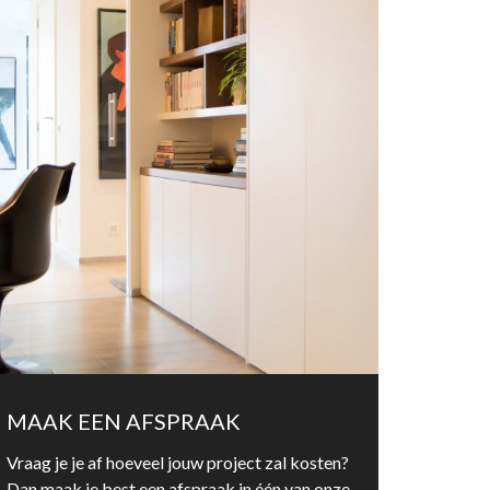
MAAK EEN AFSPRAAK
Vraag je je af hoeveel jouw project zal kosten?
Dan maak je best een afspraak in één van onze