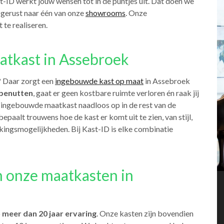
st-ID werkt jouw wensen tot in de puntjes uit. Dat doen we
 gerust naar één van onze
showrooms
. Onze
 te realiseren.
atkast in Assebroek
? Daar zorgt een
ingebouwde kast op maat
in Assebroek
 benutten
, gaat er geen kostbare ruimte verloren én raak jij
n ingebouwde maatkast naadloos op in de rest van de
 bepaalt trouwens hoe de kast er komt uit te zien, van stijl,
erkingsmogelijkheden. Bij Kast-ID is elke combinatie
n onze maatkasten in
p
meer dan 20 jaar ervaring
. Onze kasten zijn bovendien