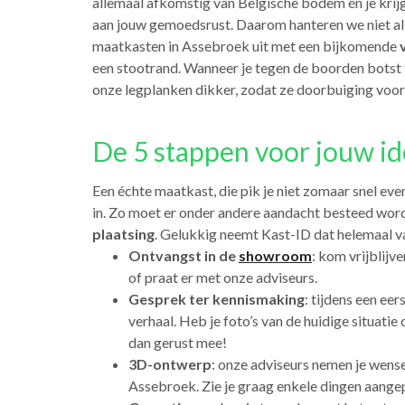
allemaal afkomstig van Belgische bodem én je krijg
aan jouw gemoedsrust. Daarom hanteren we niet al
maatkasten in Assebroek uit met een bijkomende
een stootrand. Wanneer je tegen de boorden botst ti
onze legplanken dikker, zodat ze doorbuiging voork
De 5 stappen voor jouw id
Een échte maatkast, die pik je niet zomaar snel ev
in. Zo moet er onder andere aandacht besteed wor
plaatsing
. Gelukkig neemt Kast-ID dat helemaal va
Ontvangst in de
showroom
: kom vrijblijv
of praat er met onze adviseurs.
Gesprek ter kennismaking
: tijdens een ee
verhaal. Heb je foto’s van de huidige situati
dan gerust mee!
3D-ontwerp
: onze adviseurs nemen je wens
Assebroek. Zie je graag enkele dingen aangep