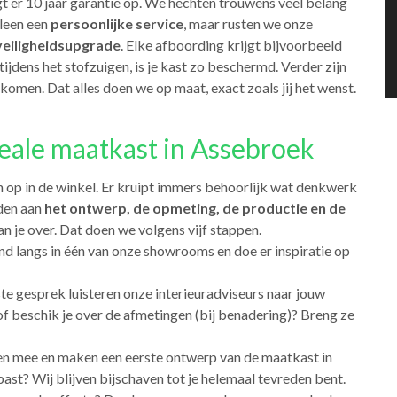
t er 10 jaar garantie op. We hechten trouwens veel belang
leen een
persoonlijke service
, maar rusten we onze
veiligheidsupgrade
. Elke afboording krijgt bijvoorbeeld
jdens het stofzuigen, is je kast zo beschermd. Verder zijn
omen. Dat alles doen we op maat, exact zoals jij het wenst.
eale maatkast in Assebroek
en op in de winkel. Er kruipt immers behoorlijk wat denkwerk
den aan
het ontwerp, de opmeting, de productie en de
n je over. Dat doen we volgens vijf stappen.
end langs in één van onze showrooms en doe er inspiratie op
rste gesprek luisteren onze interieuradviseurs naar jouw
e of beschik je over de afmetingen (bij benadering)? Breng ze
en mee en maken een eerste ontwerp van de maatkast in
ast? Wij blijven bijschaven tot je helemaal tevreden bent.