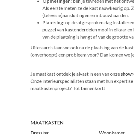
Opmetingen
: ben je tevreden met het ontw
Als eerste meten ze de kast nauwkeurig op. Z
(televisie)aansluitingen en inbouwhaarden.
Plaatsing
: op de afgesproken dag installere
puzzel van kastonderdelen mooi in elkaar en 
van de plaatsing is hangt af van de grootte v
Uiteraard staan we ook na de plaatsing van de kast
(onverhoopt) een probleem voor? Dan komen we je 
Je maatkast ontdek je alvast in een van onze
show
Onze interieurspecialisten staan met hun expertise
maatkastenproject? Tot binnenkort!
MAATKASTEN
Dressing
Woonkamer