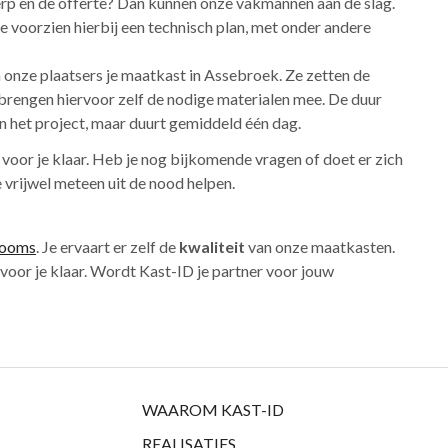
erp en de offerte? Dan kunnen onze vakmannen aan de slag.
e voorzien hierbij een technisch plan, met onder andere
n onze plaatsers je maatkast in Assebroek. Ze zetten de
brengen hiervoor zelf de nodige materialen mee. De duur
an het project, maar duurt gemiddeld één dag.
 voor je klaar. Heb je nog bijkomende vragen of doet er zich
vrijwel meteen uit de nood helpen.
rooms
. Je ervaart er zelf de
kwaliteit
van onze maatkasten.
 voor je klaar. Wordt Kast-ID je partner voor jouw
WAAROM KAST-ID
REALISATIES