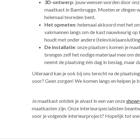
3D-ontwerp
: jouw wensen worden door onze
maatkast in Bambrugge. Moeten er dingen wo
helemaal tevreden bent.
Het opmeten
: helemaal akkoord met het on
vakmannen langs om de kast nauwkeurig op te 
houdt met onder andere (televisie)aansluiti
De installatie
: onze plaatsers komen je maa
brengen zelf het nodige materiaal mee om de 
neemt de plaatsing één dag in beslag, maar da
Uiteraard kan je ook bij ons terecht na de plaatsin
voor? Geen zorgen! We komen langs en helpen je bi
Je maatkast ontdek je alvast in een van onze
show
maatkasten zijn. Onze interieurspecialisten beantw
voor je volgende interieurproject? Hopelijk tot sne