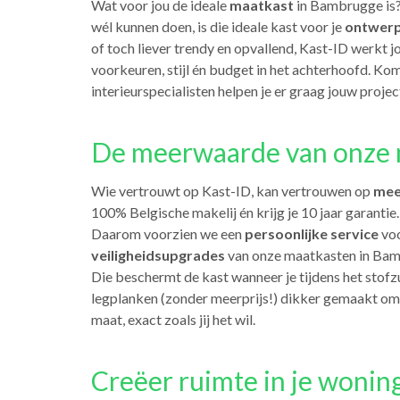
Wat voor jou de ideale
maatkast
in Bambrugge is?
wél kunnen doen, is die ideale kast voor je
ontwerp
of toch liever trendy en opvallend, Kast-ID werkt 
voorkeuren, stijl én budget in het achterhoofd. Ko
interieurspecialisten helpen je er graag jouw project
De meerwaarde van onze 
Wie vertrouwt op Kast-ID, kan vertrouwen op
mee
100% Belgische makelij én krijg je 10 jaar garanti
Daarom voorzien we een
persoonlijke service
voo
veiligheidsupgrades
van onze maatkasten in Bam
Die beschermt de kast wanneer je tijdens het stof
legplanken (zonder meerprijs!) dikker gemaakt om
maat, exact zoals jij het wil.
Creëer ruimte in je wonin