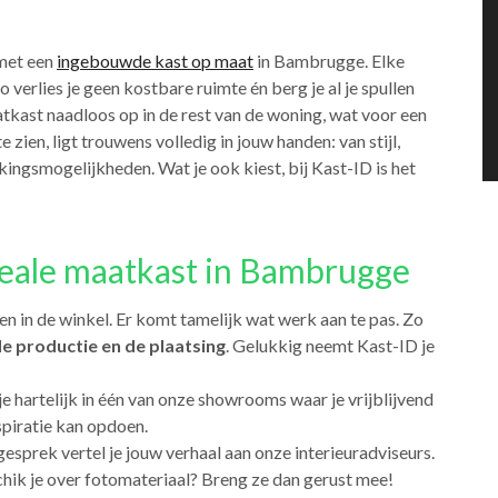
 met een
ingebouwde kast op maat
in Bambrugge. Elke
Zo verlies je geen kostbare ruimte én berg je al je spullen
kast naadloos op in de rest van de woning, wat voor een
e zien, ligt trouwens volledig in jouw handen: van stijl,
rkingsmogelijkheden. Wat je ook kiest, bij Kast-ID is het
deale maatkast in Bambrugge
en in de winkel. Er komt tamelijk wat werk aan te pas. Zo
e productie en de plaatsing
. Gelukkig neemt Kast-ID je
je hartelijk in één van onze showrooms waar je vrijblijvend
spiratie kan opdoen.
 gesprek vertel je jouw verhaal aan onze interieuradviseurs.
chik je over fotomateriaal? Breng ze dan gerust mee!