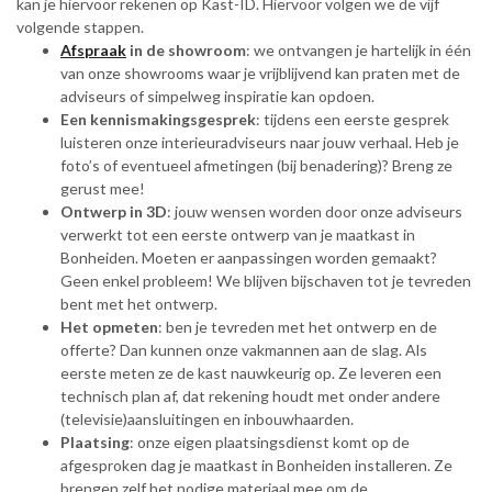
kan je hiervoor rekenen op Kast-ID. Hiervoor volgen we de vijf
volgende stappen.
Afspraak
in de showroom
: we ontvangen je hartelijk in één
van onze showrooms waar je vrijblijvend kan praten met de
adviseurs of simpelweg inspiratie kan opdoen.
Een kennismakingsgesprek
: tijdens een eerste gesprek
luisteren onze interieuradviseurs naar jouw verhaal. Heb je
foto’s of eventueel afmetingen (bij benadering)? Breng ze
gerust mee!
Ontwerp in 3D
: jouw wensen worden door onze adviseurs
verwerkt tot een eerste ontwerp van je maatkast in
Bonheiden. Moeten er aanpassingen worden gemaakt?
Geen enkel probleem! We blijven bijschaven tot je tevreden
bent met het ontwerp.
Het opmeten
: ben je tevreden met het ontwerp en de
offerte? Dan kunnen onze vakmannen aan de slag. Als
eerste meten ze de kast nauwkeurig op. Ze leveren een
technisch plan af, dat rekening houdt met onder andere
(televisie)aansluitingen en inbouwhaarden.
Plaatsing
: onze eigen plaatsingsdienst komt op de
afgesproken dag je maatkast in Bonheiden installeren. Ze
brengen zelf het nodige materiaal mee om de