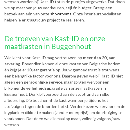
wensen worden bij Kast-ID tot in de puntjes uitgewerkt. Dat doen
we op maat van jouw voorkeuren, stijl én budget. Breng een
bezoek aan één van onze
showrooms
. Onze interieurspecialisten
helpen je er graag jouw project te realiseren.
De troeven van Kast-ID en onze
maatkasten in Buggenhout
Wie kiest voor Kast-ID mag vertrouwen op
meer dan 20 jaar
ervaring
. Bovendien komen al onze kasten van Belgische bodem
én krijg je er 10 jaar garantie op. Jouw gemoedsrust is trouwens
een belangrijke factor voor ons. Daarom geven we bij Kast-ID niet
alleen een
persoonlijke service
, maar zorgen we voor een
bijkomende
veiligheidsupgrade
van onze maatkasten in
Buggenhout. Denk bijvoorbeeld aan de stootrand van elke
afboording. Die beschermt de kast wanneer je tijdens het
stofzuigen tegen de boorden botst. Verder kozen we ervoor om de
legplanken dikker te maken (zonder meerprijs!) om doorbuiging te
voorkomen. Dat doen we allemaal op maat, volledig volgens jouw
wensen.