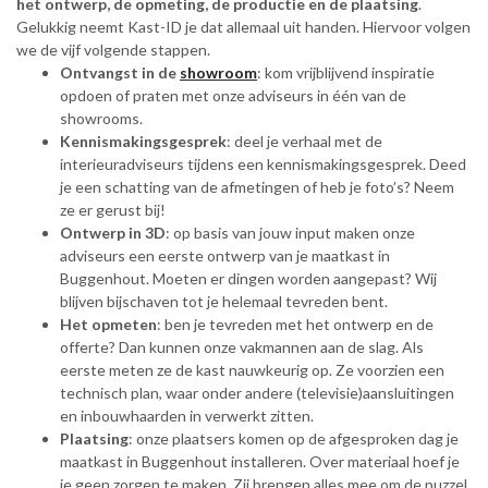
het ontwerp, de opmeting, de productie en de plaatsing
.
Gelukkig neemt Kast-ID je dat allemaal uit handen. Hiervoor volgen
we de vijf volgende stappen.
Ontvangst in de
showroom
: kom vrijblijvend inspiratie
opdoen of praten met onze adviseurs in één van de
showrooms.
Kennismakingsgesprek
: deel je verhaal met de
interieuradviseurs tijdens een kennismakingsgesprek. Deed
je een schatting van de afmetingen of heb je foto’s? Neem
ze er gerust bij!
Ontwerp in 3D
: op basis van jouw input maken onze
adviseurs een eerste ontwerp van je maatkast in
Buggenhout. Moeten er dingen worden aangepast? Wij
blijven bijschaven tot je helemaal tevreden bent.
Het opmeten
: ben je tevreden met het ontwerp en de
offerte? Dan kunnen onze vakmannen aan de slag. Als
eerste meten ze de kast nauwkeurig op. Ze voorzien een
technisch plan, waar onder andere (televisie)aansluitingen
en inbouwhaarden in verwerkt zitten.
Plaatsing
: onze plaatsers komen op de afgesproken dag je
maatkast in Buggenhout installeren. Over materiaal hoef je
je geen zorgen te maken. Zij brengen alles mee om de puzzel