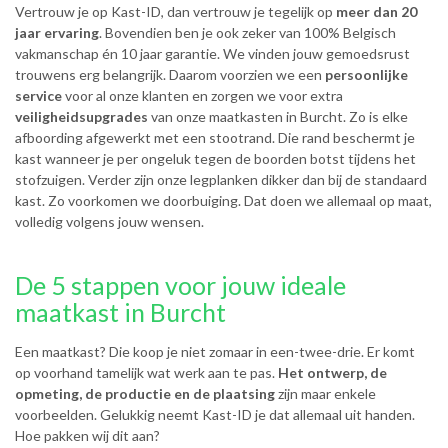
Vertrouw je op Kast-ID, dan vertrouw je tegelijk op
meer dan 20
jaar ervaring
. Bovendien ben je ook zeker van 100% Belgisch
vakmanschap én 10 jaar garantie. We vinden jouw gemoedsrust
trouwens erg belangrijk. Daarom voorzien we een
persoonlijke
service
voor al onze klanten en zorgen we voor extra
veiligheidsupgrades
van onze maatkasten in Burcht. Zo is elke
afboording afgewerkt met een stootrand. Die rand beschermt je
kast wanneer je per ongeluk tegen de boorden botst tijdens het
stofzuigen. Verder zijn onze legplanken dikker dan bij de standaard
kast. Zo voorkomen we doorbuiging. Dat doen we allemaal op maat,
volledig volgens jouw wensen.
De 5 stappen voor jouw ideale
maatkast in Burcht
Een maatkast? Die koop je niet zomaar in een-twee-drie. Er komt
op voorhand tamelijk wat werk aan te pas.
Het ontwerp, de
opmeting, de productie en de plaatsing
zijn maar enkele
voorbeelden. Gelukkig neemt Kast-ID je dat allemaal uit handen.
Hoe pakken wij dit aan?