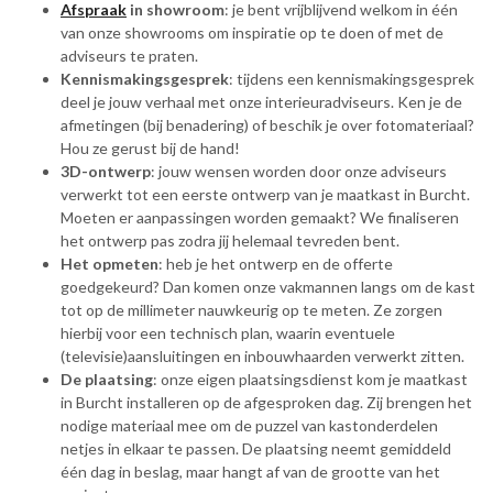
Afspraak
in showroom
: je bent vrijblijvend welkom in één
van onze showrooms om inspiratie op te doen of met de
adviseurs te praten.
Kennismakingsgesprek
: tijdens een kennismakingsgesprek
deel je jouw verhaal met onze interieuradviseurs. Ken je de
afmetingen (bij benadering) of beschik je over fotomateriaal?
Hou ze gerust bij de hand!
3D-ontwerp
: jouw wensen worden door onze adviseurs
verwerkt tot een eerste ontwerp van je maatkast in Burcht.
Moeten er aanpassingen worden gemaakt? We finaliseren
het ontwerp pas zodra jij helemaal tevreden bent.
Het opmeten
: heb je het ontwerp en de offerte
goedgekeurd? Dan komen onze vakmannen langs om de kast
tot op de millimeter nauwkeurig op te meten. Ze zorgen
hierbij voor een technisch plan, waarin eventuele
(televisie)aansluitingen en inbouwhaarden verwerkt zitten.
De plaatsing
: onze eigen plaatsingsdienst kom je maatkast
in Burcht installeren op de afgesproken dag. Zij brengen het
nodige materiaal mee om de puzzel van kastonderdelen
netjes in elkaar te passen. De plaatsing neemt gemiddeld
één dag in beslag, maar hangt af van de grootte van het