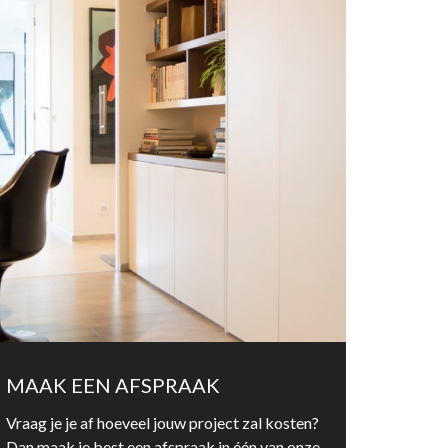
MAAK EEN AFSPRAAK
Vraag je je af hoeveel jouw project zal kosten?
Dan maak je best een afspraak in één van onze