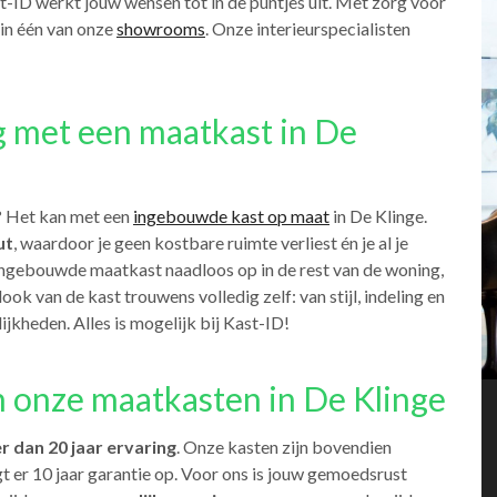
st-ID werkt jouw wensen tot in de puntjes uit. Met zorg voor
 in één van onze
showrooms
. Onze interieurspecialisten
g met een maatkast in De
? Het kan met een
ingebouwde kast op maat
in De Klinge.
ut
, waardoor je geen kostbare ruimte verliest én je al je
ingebouwde maatkast naadloos op in de rest van de woning,
 look van de kast trouwens volledig zelf: van stijl, indeling en
ijkheden. Alles is mogelijk bij Kast-ID!
n onze maatkasten in De Klinge
r dan 20 jaar ervaring
. Onze kasten zijn bovendien
t er 10 jaar garantie op. Voor ons is jouw gemoedsrust