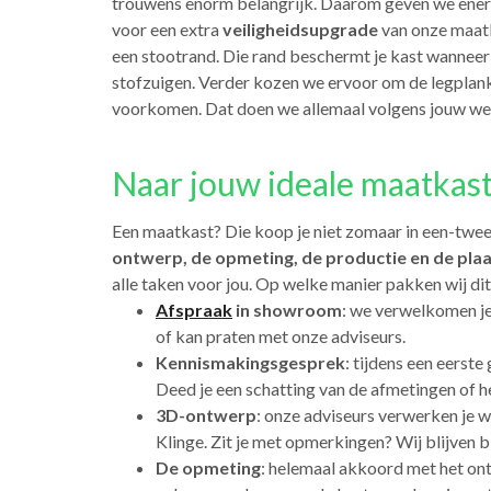
trouwens enorm belangrijk. Daarom geven we ener
voor een extra
veiligheidsupgrade
van onze maatk
een stootrand. Die rand beschermt je kast wanneer 
stofzuigen. Verder kozen we ervoor om de legplan
voorkomen. Dat doen we allemaal volgens jouw we
Naar jouw ideale maatkast
Een maatkast? Die koop je niet zomaar in een-twee-d
ontwerp, de opmeting, de productie en de plaa
alle taken voor jou. Op welke manier pakken wij di
Afspraak
in showroom
: we verwelkomen je
of kan praten met onze adviseurs.
Kennismakingsgesprek
: tijdens een eerste
Deed je een schatting van de afmetingen of he
3D-ontwerp
: onze adviseurs verwerken je 
Klinge. Zit je met opmerkingen? Wij blijven b
De opmeting
: helemaal akkoord met het on