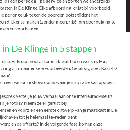
zijds een
persoonlijke service
en zorgen we anderzijds
asten in De Klinge. Elke afboording krijgt bijvoorbeeld
je per ongeluk tegen de boorden botst tijdens het
ken dikker te maken (zonder meerprijs!) om doorbuiging te
nsen en voorkeuren.
 in De Klinge in 5 stappen
rie. Er kruipt vooraf tamelijk wat tijd en werk in.
Het
tsing
zijn maar enkele voorbeelden. Gelukkig doet Kast-ID
t aan?
 in één van onze showrooms waar je inspiratie kan opdoen
 gesprek vertel je jouw verhaal aan onze interieuradviseurs.
b je foto’s? Neem ze er gerust bij!
wensen en voorzien een eerste ontwerp van je maatkast in De
ijschaven tot je helemaal tevreden bent.
twerp en de offerte? In de volgende fase komen onze