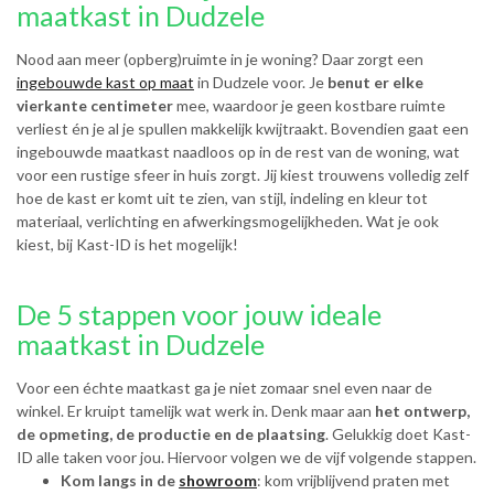
maatkast in Dudzele
Nood aan meer (opberg)ruimte in je woning? Daar zorgt een
ingebouwde kast op maat
in Dudzele voor. Je
benut er elke
vierkante centimeter
mee, waardoor je geen kostbare ruimte
verliest én je al je spullen makkelijk kwijtraakt. Bovendien gaat een
ingebouwde maatkast naadloos op in de rest van de woning, wat
voor een rustige sfeer in huis zorgt. Jij kiest trouwens volledig zelf
hoe de kast er komt uit te zien, van stijl, indeling en kleur tot
materiaal, verlichting en afwerkingsmogelijkheden. Wat je ook
kiest, bij Kast-ID is het mogelijk!
De 5 stappen voor jouw ideale
maatkast in Dudzele
Voor een échte maatkast ga je niet zomaar snel even naar de
winkel. Er kruipt tamelijk wat werk in. Denk maar aan
het ontwerp,
de opmeting, de productie en de plaatsing
. Gelukkig doet Kast-
ID alle taken voor jou. Hiervoor volgen we de vijf volgende stappen.
Kom langs in de
showroom
: kom vrijblijvend praten met