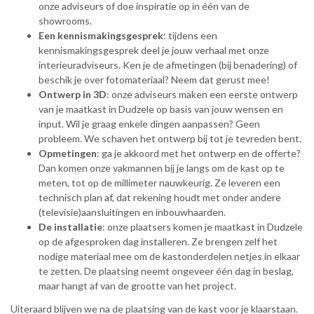
onze adviseurs of doe inspiratie op in één van de
showrooms.
Een kennismakingsgesprek
: tijdens een
kennismakingsgesprek deel je jouw verhaal met onze
interieuradviseurs. Ken je de afmetingen (bij benadering) of
beschik je over fotomateriaal? Neem dat gerust mee!
Ontwerp in 3D
: onze adviseurs maken een eerste ontwerp
van je maatkast in Dudzele op basis van jouw wensen en
input. Wil je graag enkele dingen aanpassen? Geen
probleem. We schaven het ontwerp bij tot je tevreden bent.
Opmetingen
: ga je akkoord met het ontwerp en de offerte?
Dan komen onze vakmannen bij je langs om de kast op te
meten, tot op de millimeter nauwkeurig. Ze leveren een
technisch plan af, dat rekening houdt met onder andere
(televisie)aansluitingen en inbouwhaarden.
De installatie
: onze plaatsers komen je maatkast in Dudzele
op de afgesproken dag installeren. Ze brengen zelf het
nodige materiaal mee om de kastonderdelen netjes in elkaar
te zetten. De plaatsing neemt ongeveer één dag in beslag,
maar hangt af van de grootte van het project.
Uiteraard blijven we na de plaatsing van de kast voor je klaarstaan.