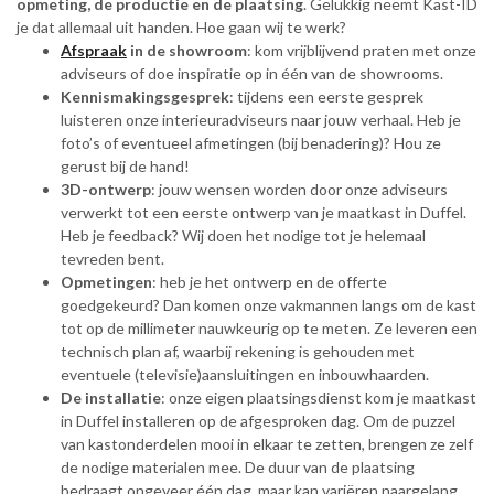
opmeting, de productie en de plaatsing
. Gelukkig neemt Kast-ID
je dat allemaal uit handen. Hoe gaan wij te werk?
Afspraak
in de showroom
: kom vrijblijvend praten met onze
adviseurs of doe inspiratie op in één van de showrooms.
Kennismakingsgesprek
: tijdens een eerste gesprek
luisteren onze interieuradviseurs naar jouw verhaal. Heb je
foto’s of eventueel afmetingen (bij benadering)? Hou ze
gerust bij de hand!
3D-ontwerp
: jouw wensen worden door onze adviseurs
verwerkt tot een eerste ontwerp van je maatkast in Duffel.
Heb je feedback? Wij doen het nodige tot je helemaal
tevreden bent.
Opmetingen
: heb je het ontwerp en de offerte
goedgekeurd? Dan komen onze vakmannen langs om de kast
tot op de millimeter nauwkeurig op te meten. Ze leveren een
technisch plan af, waarbij rekening is gehouden met
eventuele (televisie)aansluitingen en inbouwhaarden.
De installatie
: onze eigen plaatsingsdienst kom je maatkast
in Duffel installeren op de afgesproken dag. Om de puzzel
van kastonderdelen mooi in elkaar te zetten, brengen ze zelf
de nodige materialen mee. De duur van de plaatsing
bedraagt ongeveer één dag, maar kan variëren naargelang