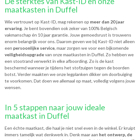
De sterktes van Kast-ID en onze
maatkasten in Duffel
Wie vertrouwt op Kast-ID, mag rekenen op
meer dan 20 jaar
ervaring
. Je bent bovendien ook zeker van 100% Belgisch
vakmanschap én 10 jaar garantie. Jouw gemoedsrust is trouwens
enorm belangrijk voor ons. Daarom geven we bij Kast-ID niet alleen
een
persoonlijke service
, maar zorgen we voor een bijkomende
veiligheidsupgrade
van onze maatkasten in Duffel. Zo hebben we
een stootrand verwerkt in elke afboording. Zo is de kast
beschermd wanneer je tijdens het stofzuigen tegen de boorden
botst. Verder maakten we onze legplanken dikker om doorbuiging
te voorkomen. Dat doen we allemaal op maat, volledig volgens jouw
wensen.
In 5 stappen naar jouw ideale
maatkast in Duffel
Een échte maatkast, die haal je niet snel even in de winkel. Er kruipt
immers tamelijk wat denkwerk in. Denk maar aan
het ontwerp, de