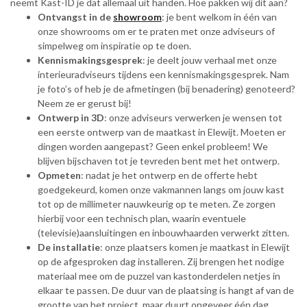
neemt Kast-ID je dat allemaal uit handen. Hoe pakken wij dit aan?
Ontvangst in de
showroom
: je bent welkom in één van
onze showrooms om er te praten met onze adviseurs of
simpelweg om inspiratie op te doen.
Kennismakingsgesprek
: je deelt jouw verhaal met onze
interieuradviseurs tijdens een kennismakingsgesprek. Nam
je foto’s of heb je de afmetingen (bij benadering) genoteerd?
Neem ze er gerust bij!
Ontwerp in 3D
: onze adviseurs verwerken je wensen tot
een eerste ontwerp van de maatkast in Elewijt. Moeten er
dingen worden aangepast? Geen enkel probleem! We
blijven bijschaven tot je tevreden bent met het ontwerp.
Opmeten
: nadat je het ontwerp en de offerte hebt
goedgekeurd, komen onze vakmannen langs om jouw kast
tot op de millimeter nauwkeurig op te meten. Ze zorgen
hierbij voor een technisch plan, waarin eventuele
(televisie)aansluitingen en inbouwhaarden verwerkt zitten.
De installatie
: onze plaatsers komen je maatkast in Elewijt
op de afgesproken dag installeren. Zij brengen het nodige
materiaal mee om de puzzel van kastonderdelen netjes in
elkaar te passen. De duur van de plaatsing is hangt af van de
grootte van het project, maar duurt ongeveer één dag.