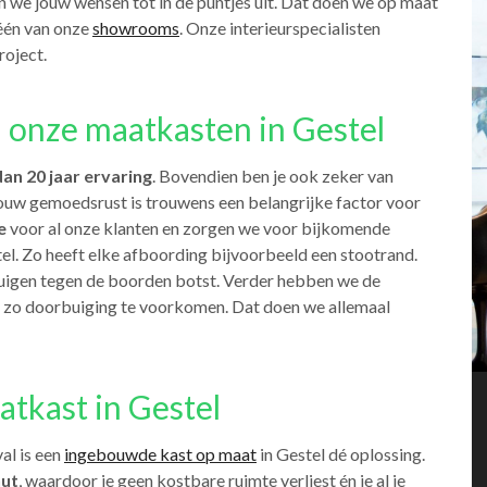
n we jouw wensen tot in de puntjes uit. Dat doen we op maat
 één van onze
showrooms
. Onze interieurspecialisten
roject.
 onze maatkasten in Gestel
an 20 jaar ervaring
. Bovendien ben je ook zeker van
ouw gemoedsrust is trouwens een belangrijke factor voor
e
voor al onze klanten en zorgen we voor bijkomende
l. Zo heeft elke afboording bijvoorbeeld een stootrand.
zuigen tegen de boorden botst. Verder hebben we de
 zo doorbuiging te voorkomen. Dat doen we allemaal
tkast in Gestel
al is een
ingebouwde kast op maat
in Gestel dé oplossing.
nut
, waardoor je geen kostbare ruimte verliest én je al je