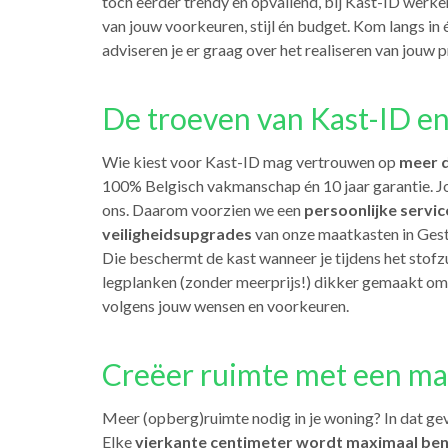
toch eerder trendy en opvallend, bij Kast-ID werke
van jouw voorkeuren, stijl én budget. Kom langs in
adviseren je er graag over het realiseren van jouw p
De troeven van Kast-ID en
Wie kiest voor Kast-ID mag vertrouwen op
meer d
100% Belgisch vakmanschap én 10 jaar garantie. J
ons. Daarom voorzien we een
persoonlijke servic
veiligheidsupgrades
van onze maatkasten in Geste
Die beschermt de kast wanneer je tijdens het stof
legplanken (zonder meerprijs!) dikker gemaakt om
volgens jouw wensen en voorkeuren.
Creëer ruimte met een maa
Meer (opberg)ruimte nodig in je woning? In dat gev
Elke
vierkante centimeter wordt maximaal be