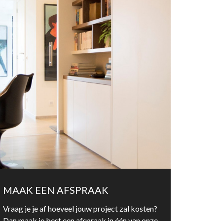
MAAK EEN AFSPRAAK
Vraag je je af hoeveel jouw project zal kosten?
Dan maak je best een afspraak in één van onze