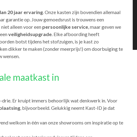
an 20 jaar ervaring
. Onze kasten zijn bovendien allemaal
jaar garantie op. Jouw gemoedsrust is trouwens een
niet alleen voor een
persoonlijke service
, maar geven we
 een
veiligheidsupgrade
. Elke afboording heeft
rden botst tijdens het stofzuigen, is je kast zo
en dikker te maken (zonder meerprijs!) om doorbuiging te
w wensen.
ale maatkast in
-drie. Er kruipt immers behoorlijk wat denkwerk in. Voor
plaatsing
, bijvoorbeeld. Gelukkig neemt Kast-ID je dat
lijvend welkom in één van onze showrooms om inspiratie op te