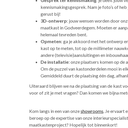
Gesprek ter kennismaking
: je deelt jouw 
kennismakingsgesprek. Nam je foto’s of heb 
gerust bij!
3D-ontwerp
: jouw wensen worden door onze
maatkast in Godveerdegem. Moeten er aanpas
helemaal tevreden bent.
Opmeten
: ga je akkoord met het ontwerp e
kast op te meten, tot op de millimeter nauwke
andere (televisie)aansluitingen en inbouwhaa
De installatie
: onze plaatsers komen op de 
Om de puzzel van kastonderdelen mooi in elka
Gemiddeld duurt de plaatsing één dag, afhank
Uiteraard blijven we na de plaatsing van de kast v
voor of zit je met vragen? Dan komen we bijna mete
Kom langs in een van onze
showrooms
. Je ervaart 
beroep op de expertise van onze interieurspecialis
maatkastenproject? Hopelijk tot binnenkort!