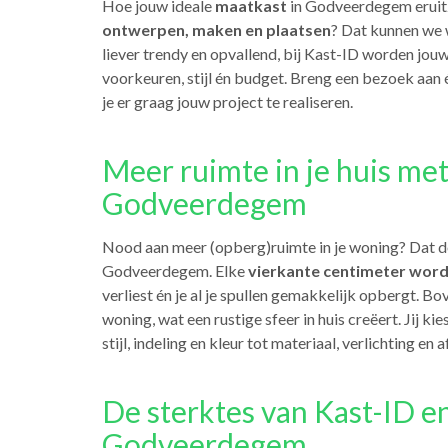
Hoe jouw ideale
maatkast
in Godveerdegem eruitzi
ontwerpen, maken en plaatsen
? Dat kunnen we w
liever trendy en opvallend, bij Kast-ID worden jou
voorkeuren, stijl én budget. Breng een bezoek aan
je er graag jouw project te realiseren.
Meer ruimte in je huis me
Godveerdegem
Nood aan meer (opberg)ruimte in je woning? Dat d
Godveerdegem. Elke
vierkante centimeter word
verliest én je al je spullen gemakkelijk opbergt. B
woning, wat een rustige sfeer in huis creëert. Jij ki
stijl, indeling en kleur tot materiaal, verlichting e
De sterktes van Kast-ID e
Godveerdegem