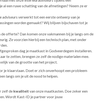
verhaal met onze interieuradviseurs tijdens een
je al een ruwe schatting van de afmetingen? Neem ze er
 adviseurs verwerkt tot een eerste ontwerp van je
singen worden gemaakt? Wij blijven bijschaven tot je
n de offerte? Dan komen onze vakmannen bij je langs om de
urig. Ze voorzien hierbij een technisch plan, met onder
rden.
afgesproken dag je maatkast in Godveerdegem installeren.
ar te zetten, brengen ze zelf de nodige materialen mee.
elijk van de grootte van het project.
oor je klaarstaan. Doet er zich onverhoopt een probleem
en langs om je uit de nood te helpen.
er zelf de
kwaliteit
van onze maatkasten. Doe zeker een
ten. Wordt Kast-ID je partner voor jouw