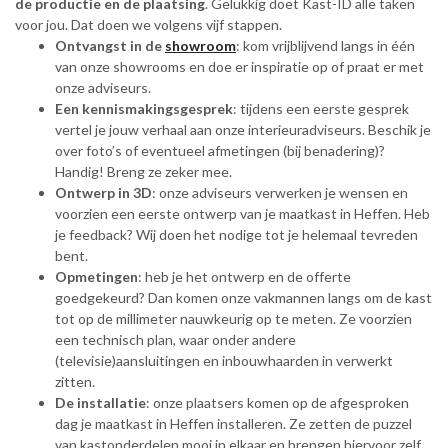
de productie en de plaatsing
. Gelukkig doet Kast-ID alle taken
voor jou. Dat doen we volgens vijf stappen.
Ontvangst in de
showroom
: kom vrijblijvend langs in één
van onze showrooms en doe er inspiratie op of praat er met
onze adviseurs.
Een kennismakingsgesprek
: tijdens een eerste gesprek
vertel je jouw verhaal aan onze interieuradviseurs. Beschik je
over foto’s of eventueel afmetingen (bij benadering)?
Handig! Breng ze zeker mee.
Ontwerp in 3D
: onze adviseurs verwerken je wensen en
voorzien een eerste ontwerp van je maatkast in Heffen. Heb
je feedback? Wij doen het nodige tot je helemaal tevreden
bent.
Opmetingen
: heb je het ontwerp en de offerte
goedgekeurd? Dan komen onze vakmannen langs om de kast
tot op de millimeter nauwkeurig op te meten. Ze voorzien
een technisch plan, waar onder andere
(televisie)aansluitingen en inbouwhaarden in verwerkt
zitten.
De installatie
: onze plaatsers komen op de afgesproken
dag je maatkast in Heffen installeren. Ze zetten de puzzel
van kastonderdelen mooi in elkaar en brengen hiervoor zelf