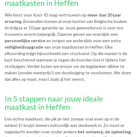
maatkasten in Heffen
Wie kiest voor Kast-ID mag vertrouwen op
meer dan 20 jaar
ervaring
. Bovendien komen al onze kasten van Belgische bodem
én krijg je er 10 jaar garantie op. Jouw gemoedsrust is voor ons
trouwens enorm belangrijk. Daarom geven we enerzijds een
persoonlijke service
en zorgen we anderzijds voor een extra
veiligheidsupgrade
van onze maatkasten in Heffen. Elke
afboording krijgt bijvoorbeeld een stootrand. Op die manier is de
kast beschermd wanneer je tegen de boorden botst tijdens het
stofzuigen. Verder kozen we ervoor om de legplanken dikker te
maken (zonder meerprijs!) om doorbuiging te voorkomen. We doen
dat alles op maat, exact zoals jij het wenst.
In 5 stappen naar jouw ideale
maatkast in Heffen
Een échte maatkast, die pik je niet zomaar snel even op in de
winkel. Er kruipt immers behoorlijk wat denkwerk in. Zo moet er
nagedacht worden over onder andere
het ontwerp, de opmeting,