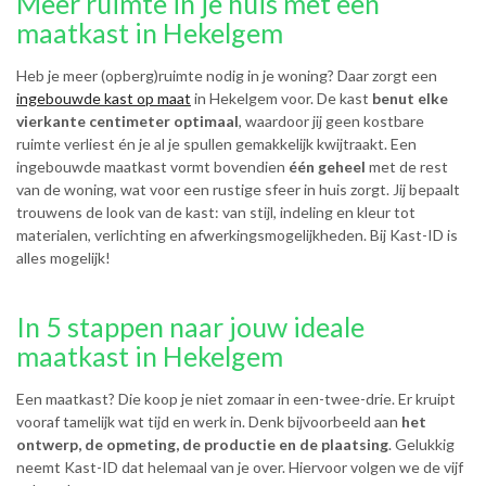
Meer ruimte in je huis met een
maatkast in Hekelgem
Heb je meer (opberg)ruimte nodig in je woning? Daar zorgt een
ingebouwde kast op maat
in Hekelgem voor. De kast
benut elke
vierkante centimeter optimaal
, waardoor jij geen kostbare
ruimte verliest én je al je spullen gemakkelijk kwijtraakt. Een
ingebouwde maatkast vormt bovendien
één geheel
met de rest
van de woning, wat voor een rustige sfeer in huis zorgt. Jij bepaalt
trouwens de look van de kast: van stijl, indeling en kleur tot
materialen, verlichting en afwerkingsmogelijkheden. Bij Kast-ID is
alles mogelijk!
In 5 stappen naar jouw ideale
maatkast in Hekelgem
Een maatkast? Die koop je niet zomaar in een-twee-drie. Er kruipt
vooraf tamelijk wat tijd en werk in. Denk bijvoorbeeld aan
het
ontwerp, de opmeting, de productie en de plaatsing
. Gelukkig
neemt Kast-ID dat helemaal van je over. Hiervoor volgen we de vijf