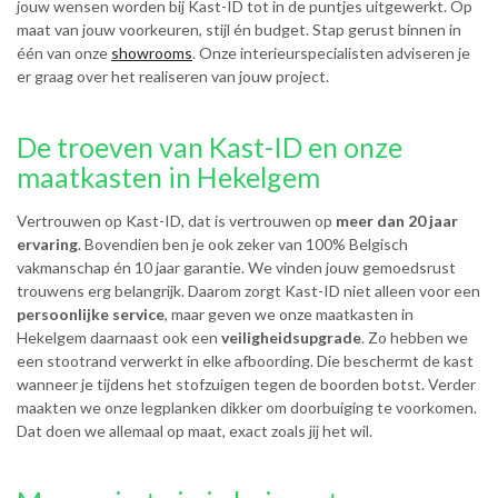
jouw wensen worden bij Kast-ID tot in de puntjes uitgewerkt. Op
maat van jouw voorkeuren, stijl én budget. Stap gerust binnen in
één van onze
showrooms
. Onze interieurspecialisten adviseren je
er graag over het realiseren van jouw project.
De troeven van Kast-ID en onze
maatkasten in Hekelgem
Vertrouwen op Kast-ID, dat is vertrouwen op
meer dan 20 jaar
ervaring
. Bovendien ben je ook zeker van 100% Belgisch
vakmanschap én 10 jaar garantie. We vinden jouw gemoedsrust
trouwens erg belangrijk. Daarom zorgt Kast-ID niet alleen voor een
persoonlijke service
, maar geven we onze maatkasten in
Hekelgem daarnaast ook een
veiligheidsupgrade
. Zo hebben we
een stootrand verwerkt in elke afboording. Die beschermt de kast
wanneer je tijdens het stofzuigen tegen de boorden botst. Verder
maakten we onze legplanken dikker om doorbuiging te voorkomen.
Dat doen we allemaal op maat, exact zoals jij het wil.