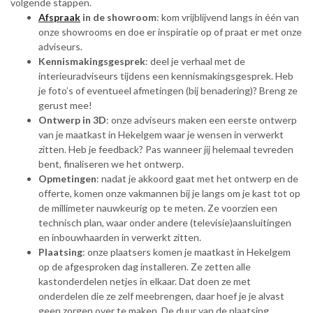
volgende stappen.
Afspraak
in de showroom
: kom vrijblijvend langs in één van
onze showrooms en doe er inspiratie op of praat er met onze
adviseurs.
Kennismakingsgesprek
: deel je verhaal met de
interieuradviseurs tijdens een kennismakingsgesprek. Heb
je foto’s of eventueel afmetingen (bij benadering)? Breng ze
gerust mee!
Ontwerp in 3D
: onze adviseurs maken een eerste ontwerp
van je maatkast in Hekelgem waar je wensen in verwerkt
zitten. Heb je feedback? Pas wanneer jij helemaal tevreden
bent, finaliseren we het ontwerp.
Opmetingen
: nadat je akkoord gaat met het ontwerp en de
offerte, komen onze vakmannen bij je langs om je kast tot op
de millimeter nauwkeurig op te meten. Ze voorzien een
technisch plan, waar onder andere (televisie)aansluitingen
en inbouwhaarden in verwerkt zitten.
Plaatsing
: onze plaatsers komen je maatkast in Hekelgem
op de afgesproken dag installeren. Ze zetten alle
kastonderdelen netjes in elkaar. Dat doen ze met
onderdelen die ze zelf meebrengen, daar hoef je je alvast
geen zorgen over te maken. De duur van de plaatsing