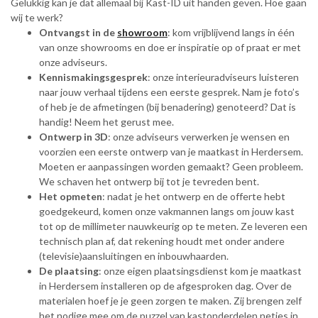
Gelukkig kan je dat allemaal bij Kast-ID uit handen geven. Hoe gaan
wij te werk?
Ontvangst in de
showroom
: kom vrijblijvend langs in één
van onze showrooms en doe er inspiratie op of praat er met
onze adviseurs.
Kennismakingsgesprek
: onze interieuradviseurs luisteren
naar jouw verhaal tijdens een eerste gesprek. Nam je foto’s
of heb je de afmetingen (bij benadering) genoteerd? Dat is
handig! Neem het gerust mee.
Ontwerp in 3D
: onze adviseurs verwerken je wensen en
voorzien een eerste ontwerp van je maatkast in Herdersem.
Moeten er aanpassingen worden gemaakt? Geen probleem.
We schaven het ontwerp bij tot je tevreden bent.
Het opmeten
: nadat je het ontwerp en de offerte hebt
goedgekeurd, komen onze vakmannen langs om jouw kast
tot op de millimeter nauwkeurig op te meten. Ze leveren een
technisch plan af, dat rekening houdt met onder andere
(televisie)aansluitingen en inbouwhaarden.
De plaatsing
: onze eigen plaatsingsdienst kom je maatkast
in Herdersem installeren op de afgesproken dag. Over de
materialen hoef je je geen zorgen te maken. Zij brengen zelf
het nodige mee om de puzzel van kastonderdelen netjes in