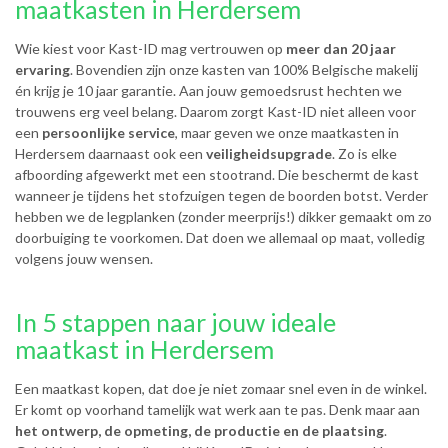
maatkasten in Herdersem
Wie kiest voor Kast-ID mag vertrouwen op
meer dan 20 jaar
ervaring
. Bovendien zijn onze kasten van 100% Belgische makelij
én krijg je 10 jaar garantie. Aan jouw gemoedsrust hechten we
trouwens erg veel belang. Daarom zorgt Kast-ID niet alleen voor
een
persoonlijke service
, maar geven we onze maatkasten in
Herdersem daarnaast ook een
veiligheidsupgrade
. Zo is elke
afboording afgewerkt met een stootrand. Die beschermt de kast
wanneer je tijdens het stofzuigen tegen de boorden botst. Verder
hebben we de legplanken (zonder meerprijs!) dikker gemaakt om zo
doorbuiging te voorkomen. Dat doen we allemaal op maat, volledig
volgens jouw wensen.
In 5 stappen naar jouw ideale
maatkast in Herdersem
Een maatkast kopen, dat doe je niet zomaar snel even in de winkel.
Er komt op voorhand tamelijk wat werk aan te pas. Denk maar aan
het ontwerp, de opmeting, de productie en de plaatsing
.