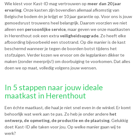
Wie kiest voor Kast-ID mag vertrouwen op
meer dan 20 jaar
ervaring
. Onze kasten zijn bovendien allemaal afkomstig van
Belgische bodem én je krijgt er 10 jaar garantie op. Voor ons is jouw
gemoedsrust trouwens heel belangrijk. Daarom voorzien we niet
alleen een
persoonlijke service
, maar geven we onze maatkasten
in Herenthout ook een extra
veiligheidsupgrade
. Zo heeft elke
afboording bijvoorbeeld een stootrand. Op die manier is de kast
beschermd wanneer je tegen de boorden botst tijdens het
stofzuigen. Verder kozen we ervoor om de legplanken dikker te
maken (zonder meerprijs!) om doorbuiging te voorkomen. Dat alles
doen we op maat, volledig volgens jouw wensen.
In 5 stappen naar jouw ideale
maatkast in Herenthout
Een échte maatkast, die haal je niet snel even in de winkel. Er komt
behoorlijk wat werk aan te pas. Zo heb je onder andere
het
ontwerp, de opmeting, de productie en de plaatsing
. Gelukkig
doet Kast-ID alle taken voor jou. Op welke manier gaan wij te
werk?