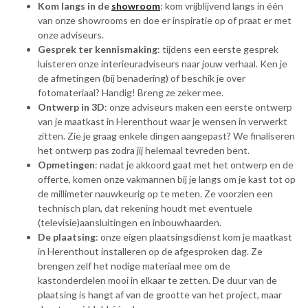
Kom langs in de
showroom
: kom vrijblijvend langs in één
van onze showrooms en doe er inspiratie op of praat er met
onze adviseurs.
Gesprek ter kennismaking
: tijdens een eerste gesprek
luisteren onze interieuradviseurs naar jouw verhaal. Ken je
de afmetingen (bij benadering) of beschik je over
fotomateriaal? Handig! Breng ze zeker mee.
Ontwerp in 3D
: onze adviseurs maken een eerste ontwerp
van je maatkast in Herenthout waar je wensen in verwerkt
zitten. Zie je graag enkele dingen aangepast? We finaliseren
het ontwerp pas zodra jij helemaal tevreden bent.
Opmetingen
: nadat je akkoord gaat met het ontwerp en de
offerte, komen onze vakmannen bij je langs om je kast tot op
de millimeter nauwkeurig op te meten. Ze voorzien een
technisch plan, dat rekening houdt met eventuele
(televisie)aansluitingen en inbouwhaarden.
De plaatsing
: onze eigen plaatsingsdienst kom je maatkast
in Herenthout installeren op de afgesproken dag. Ze
brengen zelf het nodige materiaal mee om de
kastonderdelen mooi in elkaar te zetten. De duur van de
plaatsing is hangt af van de grootte van het project, maar