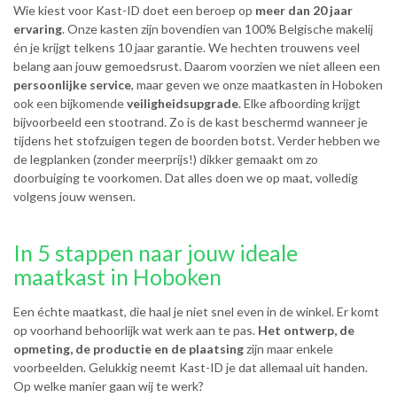
Wie kiest voor Kast-ID doet een beroep op
meer dan 20 jaar
ervaring
. Onze kasten zijn bovendien van 100% Belgische makelij
én je krijgt telkens 10 jaar garantie. We hechten trouwens veel
belang aan jouw gemoedsrust. Daarom voorzien we niet alleen een
persoonlijke service
, maar geven we onze maatkasten in Hoboken
ook een bijkomende
veiligheidsupgrade
. Elke afboording krijgt
bijvoorbeeld een stootrand. Zo is de kast beschermd wanneer je
tijdens het stofzuigen tegen de boorden botst. Verder hebben we
de legplanken (zonder meerprijs!) dikker gemaakt om zo
doorbuiging te voorkomen. Dat alles doen we op maat, volledig
volgens jouw wensen.
In 5 stappen naar jouw ideale
maatkast in Hoboken
Een échte maatkast, die haal je niet snel even in de winkel. Er komt
op voorhand behoorlijk wat werk aan te pas.
Het ontwerp, de
opmeting, de productie en de plaatsing
zijn maar enkele
voorbeelden. Gelukkig neemt Kast-ID je dat allemaal uit handen.
Op welke manier gaan wij te werk?