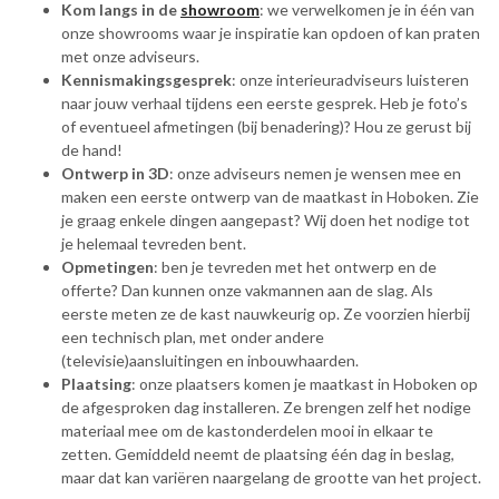
Kom langs in de
showroom
: we verwelkomen je in één van
onze showrooms waar je inspiratie kan opdoen of kan praten
met onze adviseurs.
Kennismakingsgesprek
: onze interieuradviseurs luisteren
naar jouw verhaal tijdens een eerste gesprek. Heb je foto’s
of eventueel afmetingen (bij benadering)? Hou ze gerust bij
de hand!
Ontwerp in 3D
: onze adviseurs nemen je wensen mee en
maken een eerste ontwerp van de maatkast in Hoboken. Zie
je graag enkele dingen aangepast? Wij doen het nodige tot
je helemaal tevreden bent.
Opmetingen
: ben je tevreden met het ontwerp en de
offerte? Dan kunnen onze vakmannen aan de slag. Als
eerste meten ze de kast nauwkeurig op. Ze voorzien hierbij
een technisch plan, met onder andere
(televisie)aansluitingen en inbouwhaarden.
Plaatsing
: onze plaatsers komen je maatkast in Hoboken op
de afgesproken dag installeren. Ze brengen zelf het nodige
materiaal mee om de kastonderdelen mooi in elkaar te
zetten. Gemiddeld neemt de plaatsing één dag in beslag,
maar dat kan variëren naargelang de grootte van het project.