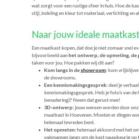
wat zorgt voor een rustige sfeer in huis. Hoe de kast
stijl, indeling en kleur tot materiaal, verlichting e
Naar jouw ideale maatkast
Een maatkast kopen, dat doe je niet zomaar snel eve
bijvoorbeeld aan
het ontwerp, de opmeting, de 
taken voor jou. Hoe pakken wij dit aan?
Kom langs in de
showroom
: kom vrijblijv
de showrooms.
Een kennismakingsgesprek
: deel je verhaa
kennismakingsgesprek. Heb je foto’s van de hu
benadering)? Neem dat gerust mee!
3D-ontwerp
: jouw wensen worden door onze
maatkast in Hoevenen. Moeten er dingen word
helemaal tevreden bent.
Het opmeten
: helemaal akkoord met het on
vakmannen langs om de kast nauwkeurig op te