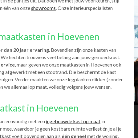
 in de puntjes uit. Dat doen we met jouw voorkeuren, stijl
an één van onze
showrooms
. Onze interieurspecialisten
maatkasten in Hoevenen
r dan 20 jaar ervaring
. Bovendien zijn onze kasten van
ie. We hechten trouwens veel belang aan jouw gemoedsrust.
service
, maar geven we onze maatkasten in Hoevenen ook
ding afgewerkt met een stootrand. Die beschermt de kast
fzuigen. Verder maakten we onze legplanken dikker (zonder
n we allemaal op maat, volledig volgens jouw wensen.
atkast in Hoevenen
kan eenvoudig met een
ingebouwde kast op maat
in
r
mee, waardoor je geen kostbare ruimte verliest én je al je
tkast voelt bovendien aan als
één geheel
met de woning,