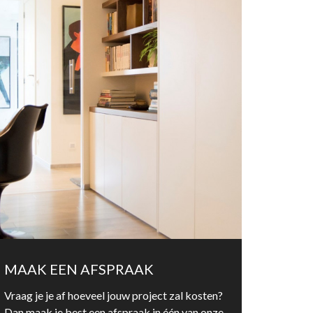
MAAK EEN AFSPRAAK
Vraag je je af hoeveel jouw project zal kosten?
Dan maak je best een afspraak in één van onze