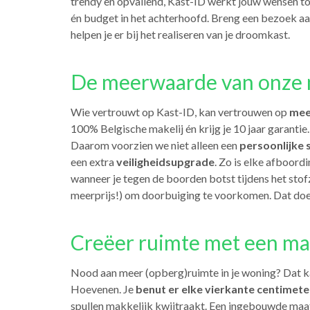
trendy en opvallend, Kast-ID werkt jouw wensen tot
én budget in het achterhoofd. Breng een bezoek a
helpen je er bij het realiseren van je droomkast.
De meerwaarde van onze 
Wie vertrouwt op Kast-ID, kan vertrouwen op
mee
100% Belgische makelij én krijg je 10 jaar garant
Daarom voorzien we niet alleen een
persoonlijke 
een extra
veiligheidsupgrade
. Zo is elke afboor
wanneer je tegen de boorden botst tijdens het sto
meerprijs!) om doorbuiging te voorkomen. Dat doe
Creëer ruimte met een ma
Nood aan meer (opberg)ruimte in je woning? Dat 
Hoevenen. Je
benut er elke vierkante centimete
spullen makkelijk kwijtraakt. Een ingebouwde maa