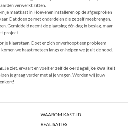
haarden verwerkt zitten.
kom je maatkast in Hoevenen installeren op de afgesproken
lkaar. Dat doen ze met onderdelen die ze zelf meebrengen,
aken. Gemiddeld neemt de plaatsing één dag in beslag, maar
t project.
oor je klaarstaan. Doet er zich onverhoopt een probleem
 komen we haast meteen langs en helpen we je uit de nood.
ms
. Je ziet, ervaart en voelt er zelf de
oerdegelijke kwaliteit
lpen je graag verder met al je vragen. Worden wij jouw
nenkort!
WAAROM KAST-ID
REALISATIES