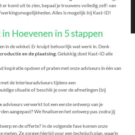
 er komt uit te zien, bepaal je trouwens volledig zelf: van
n afwerkingsmogelijkheden. Alles is mogelijk bij Kast-ID!
 in Hoevenen in 5 stappen
n in de winkel. Er kruipt behoorlijk wat werk in. Denk
productie en de plaatsing
. Gelukkig doet Kast-ID alle
end inspiratie opdoen of praten met onze adviseurs in één van
l met de interieuradviseurs tijdens een
idige situatie of beschik je over de afmetingen (bij
 adviseurs verwerkt tot een eerste ontwerp van je
en aangepast? We finaliseren het ontwerp pas zodra jij
twerp en de offerte? In de volgende fase komen onze
 meten. Ze zorgen hierbij voor een technisch plan, waarin