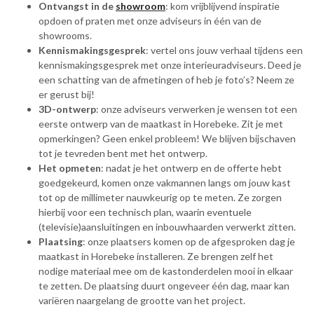
Ontvangst in de
showroom
: kom vrijblijvend inspiratie
opdoen of praten met onze adviseurs in één van de
showrooms.
Kennismakingsgesprek
: vertel ons jouw verhaal tijdens een
kennismakingsgesprek met onze interieuradviseurs. Deed je
een schatting van de afmetingen of heb je foto’s? Neem ze
er gerust bij!
3D-ontwerp
: onze adviseurs verwerken je wensen tot een
eerste ontwerp van de maatkast in Horebeke. Zit je met
opmerkingen? Geen enkel probleem! We blijven bijschaven
tot je tevreden bent met het ontwerp.
Het opmeten
: nadat je het ontwerp en de offerte hebt
goedgekeurd, komen onze vakmannen langs om jouw kast
tot op de millimeter nauwkeurig op te meten. Ze zorgen
hierbij voor een technisch plan, waarin eventuele
(televisie)aansluitingen en inbouwhaarden verwerkt zitten.
Plaatsing
: onze plaatsers komen op de afgesproken dag je
maatkast in Horebeke installeren. Ze brengen zelf het
nodige materiaal mee om de kastonderdelen mooi in elkaar
te zetten. De plaatsing duurt ongeveer één dag, maar kan
variëren naargelang de grootte van het project.