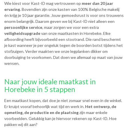
Wie kiest voor Kast-ID mag vertrouwen op
meer dan 20 jaar
ervaring
. Bovendien zijn onze kasten van 100% Belgische makelij
én krijg je 10 jaar garantie. Jouw gemoedsrust is voor ons trouwens
enorm belangrijk. Daarom geven we bij Kast-ID niet alleen een
persoonlijke service
, maar zorgen we voor een extra
veiligheidsupgrade
van onze maatkasten in Horebeke. Elke
afboording heeft bijvoorbeeld een stootrand. Die rand beschermt
je kast wanneer je per ongeluk tegen de boorden botst tijdens het
stofzuigen. Verder maakten we onze legplanken dikker om
doorbuiging te voorkomen. Dat doen we allemaal op maat van jouw
wensen.
Naar jouw ideale maatkast in
Horebeke in 5 stappen
Een maatkast kopen, dat doe je niet zomaar snel even in de winkel.
Er kruipt vooraf behoorlijk wat tijd en werk in.
Het ontwerp, de
opmeting, de productie en de plaatsing
zijn maar enkele
voorbeelden. Gelukkig kan je hiervoor rekenen op Kast-ID. Hoe
pakken wij dit aan?