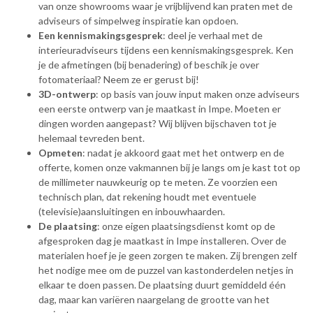
van onze showrooms waar je vrijblijvend kan praten met de
adviseurs of simpelweg inspiratie kan opdoen.
Een kennismakingsgesprek
: deel je verhaal met de
interieuradviseurs tijdens een kennismakingsgesprek. Ken
je de afmetingen (bij benadering) of beschik je over
fotomateriaal? Neem ze er gerust bij!
3D-ontwerp
: op basis van jouw input maken onze adviseurs
een eerste ontwerp van je maatkast in Impe. Moeten er
dingen worden aangepast? Wij blijven bijschaven tot je
helemaal tevreden bent.
Opmeten
: nadat je akkoord gaat met het ontwerp en de
offerte, komen onze vakmannen bij je langs om je kast tot op
de millimeter nauwkeurig op te meten. Ze voorzien een
technisch plan, dat rekening houdt met eventuele
(televisie)aansluitingen en inbouwhaarden.
De plaatsing
: onze eigen plaatsingsdienst komt op de
afgesproken dag je maatkast in Impe installeren. Over de
materialen hoef je je geen zorgen te maken. Zij brengen zelf
het nodige mee om de puzzel van kastonderdelen netjes in
elkaar te doen passen. De plaatsing duurt gemiddeld één
dag, maar kan variëren naargelang de grootte van het