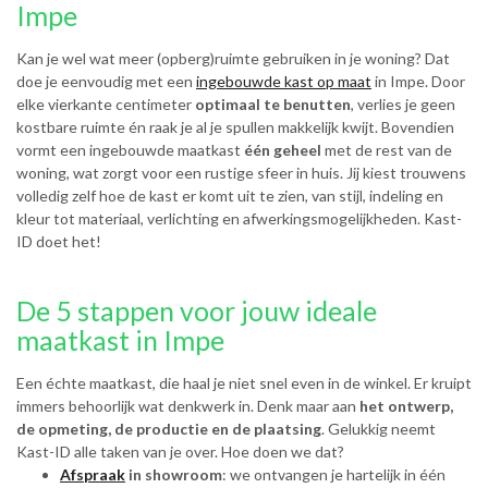
Impe
Kan je wel wat meer (opberg)ruimte gebruiken in je woning? Dat
doe je eenvoudig met een
ingebouwde kast op maat
in Impe. Door
elke vierkante centimeter
optimaal te benutten
, verlies je geen
kostbare ruimte én raak je al je spullen makkelijk kwijt. Bovendien
vormt een ingebouwde maatkast
één geheel
met de rest van de
woning, wat zorgt voor een rustige sfeer in huis. Jij kiest trouwens
volledig zelf hoe de kast er komt uit te zien, van stijl, indeling en
kleur tot materiaal, verlichting en afwerkingsmogelijkheden. Kast-
ID doet het!
De 5 stappen voor jouw ideale
maatkast in Impe
Een échte maatkast, die haal je niet snel even in de winkel. Er kruipt
immers behoorlijk wat denkwerk in. Denk maar aan
het ontwerp,
de opmeting, de productie en de plaatsing
. Gelukkig neemt
Kast-ID alle taken van je over. Hoe doen we dat?
Afspraak
in showroom
: we ontvangen je hartelijk in één