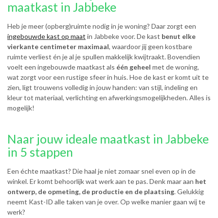
maatkast in Jabbeke
Heb je meer (opberg)ruimte nodig in je woning? Daar zorgt een
ingebouwde kast op maat
in Jabbeke voor. De kast
benut elke
vierkante centimeter maximaal
, waardoor jij geen kostbare
ruimte verliest én je al je spullen makkelijk kwijtraakt. Bovendien
voelt een ingebouwde maatkast als
één geheel
met de woning,
wat zorgt voor een rustige sfeer in huis. Hoe de kast er komt uit te
zien, ligt trouwens volledig in jouw handen: van stijl, indeling en
kleur tot materiaal, verlichting en afwerkingsmogelijkheden. Alles is
mogelijk!
Naar jouw ideale maatkast in Jabbeke
in 5 stappen
Een échte maatkast? Die haal je niet zomaar snel even op in de
winkel. Er komt behoorlijk wat werk aan te pas. Denk maar aan
het
ontwerp, de opmeting, de productie en de plaatsing
. Gelukkig
neemt Kast-ID alle taken van je over. Op welke manier gaan wij te
werk?