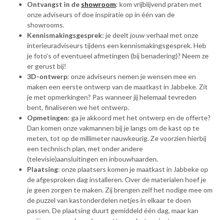
Ontvangst in de
showroom
: kom vrijblijvend praten met
onze adviseurs of doe inspiratie op in één van de
showrooms.
Kennismakingsgesprek
: je deelt jouw verhaal met onze
interieuradviseurs tijdens een kennismakingsgesprek. Heb
je foto’s of eventueel afmetingen (bij benadering)? Neem ze
er gerust bij!
3D-ontwerp
: onze adviseurs nemen je wensen mee en
maken een eerste ontwerp van de maatkast in Jabbeke. Zit
je met opmerkingen? Pas wanneer jij helemaal tevreden
bent, finaliseren we het ontwerp.
Opmetingen
: ga je akkoord met het ontwerp en de offerte?
Dan komen onze vakmannen bij je langs om de kast op te
meten, tot op de millimeter nauwkeurig. Ze voorzien hierbij
een technisch plan, met onder andere
(televisie)aansluitingen en inbouwhaarden.
Plaatsing
: onze plaatsers komen je maatkast in Jabbeke op
de afgesproken dag installeren. Over de materialen hoef je
je geen zorgen te maken. Zij brengen zelf het nodige mee om
de puzzel van kastonderdelen netjes in elkaar te doen
passen. De plaatsing duurt gemiddeld één dag, maar kan