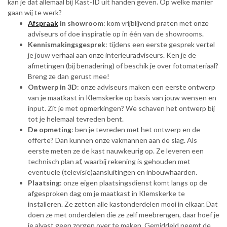
kan je dat allemaal bij Kast-ID uit handen geven. Op welke manier
gaan wij te werk?
Afspraak
in showroom
: kom vrijblijvend praten met onze
adviseurs of doe inspiratie op in één van de showrooms.
Kennismakingsgesprek
: tijdens een eerste gesprek vertel
je jouw verhaal aan onze interieuradviseurs. Ken je de
afmetingen (bij benadering) of beschik je over fotomateriaal?
Breng ze dan gerust mee!
Ontwerp in 3D
: onze adviseurs maken een eerste ontwerp
van je maatkast in Klemskerke op basis van jouw wensen en
input. Zit je met opmerkingen? We schaven het ontwerp bij
tot je helemaal tevreden bent.
De opmeting
: ben je tevreden met het ontwerp en de
offerte? Dan kunnen onze vakmannen aan de slag. Als
eerste meten ze de kast nauwkeurig op. Ze leveren een
technisch plan af, waarbij rekening is gehouden met
eventuele (televisie)aansluitingen en inbouwhaarden.
Plaatsing
: onze eigen plaatsingsdienst komt langs op de
afgesproken dag om je maatkast in Klemskerke te
installeren. Ze zetten alle kastonderdelen mooi in elkaar. Dat
doen ze met onderdelen die ze zelf meebrengen, daar hoef je
je alvast geen zorgen over te maken. Gemiddeld neemt de