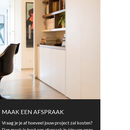
MAAK EEN AFSPRAAK
Vraag je je af hoeveel jouw project zal kosten?
Dan maak je best een afspraak in één van onze