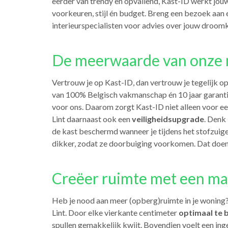
eerder van trendy en opvallend, Kast-ID werkt jouw
voorkeuren, stijl én budget. Breng een bezoek aan
interieurspecialisten voor advies over jouw droomk
De meerwaarde van onze m
Vertrouw je op Kast-ID, dan vertrouw je tegelijk o
van 100% Belgisch vakmanschap én 10 jaar garanti
voor ons. Daarom zorgt Kast-ID niet alleen voor e
Lint daarnaast ook een
veiligheidsupgrade
. Denk
de kast beschermd wanneer je tijdens het stofzuig
dikker, zodat ze doorbuiging voorkomen. Dat doen
Creëer ruimte met een maa
Heb je nood aan meer (opberg)ruimte in je woning
Lint. Door elke vierkante centimeter
optimaal te 
spullen gemakkelijk kwijt. Bovendien voelt een i