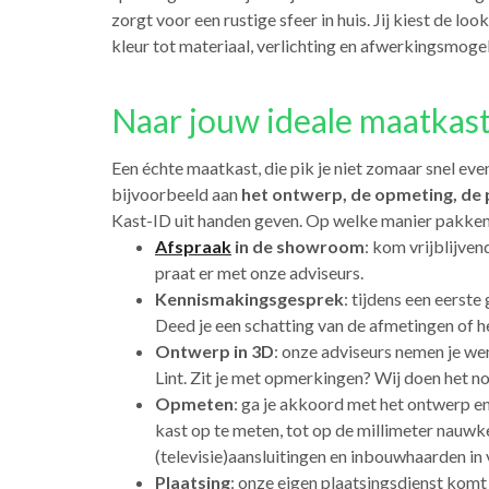
zorgt voor een rustige sfeer in huis. Jij kiest de loo
kleur tot materiaal, verlichting en afwerkingsmogel
Naar jouw ideale maatkast 
Een échte maatkast, die pik je niet zomaar snel eve
bijvoorbeeld aan
het ontwerp, de opmeting, de 
Kast-ID uit handen geven. Op welke manier pakken 
Afspraak
in de showroom
: kom vrijblijven
praat er met onze adviseurs.
Kennismakingsgesprek
: tijdens een eerste
Deed je een schatting van de afmetingen of h
Ontwerp in 3D
: onze adviseurs nemen je w
Lint. Zit je met opmerkingen? Wij doen het no
Opmeten
: ga je akkoord met het ontwerp e
kast op te meten, tot op de millimeter nauwk
(televisie)aansluitingen en inbouwhaarden in 
Plaatsing
: onze eigen plaatsingsdienst komt 