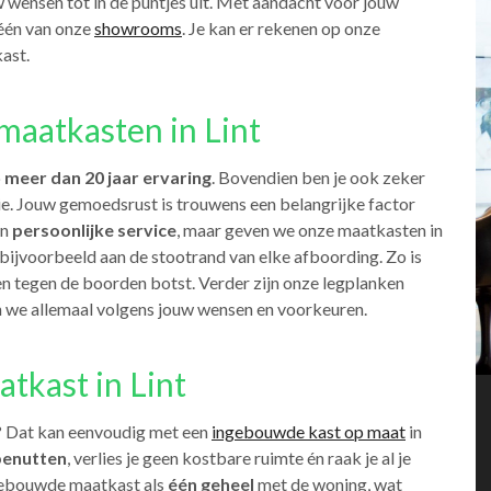
 wensen tot in de puntjes uit. Met aandacht voor jouw
 één van onze
showrooms
. Je kan er rekenen op onze
ast.
aatkasten in Lint
p
meer dan 20 jaar ervaring
. Bovendien ben je ook zeker
e. Jouw gemoedsrust is trouwens een belangrijke factor
en
persoonlijke service
, maar geven we onze maatkasten in
 bijvoorbeeld aan de stootrand van elke afboording. Zo is
en tegen de boorden botst. Verder zijn onze legplanken
 we allemaal volgens jouw wensen en voorkeuren.
tkast in Lint
? Dat kan eenvoudig met een
ingebouwde kast op maat
in
benutten
, verlies je geen kostbare ruimte én raak je al je
ngebouwde maatkast als
één geheel
met de woning, wat