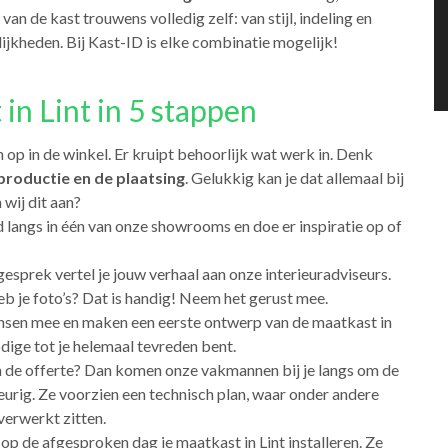
k van de kast trouwens volledig zelf: van stijl, indeling en
ijkheden. Bij Kast-ID is elke combinatie mogelijk!
in Lint in 5 stappen
n op in de winkel. Er kruipt behoorlijk wat werk in. Denk
productie en de plaatsing
. Gelukkig kan je dat allemaal bij
wij dit aan?
d langs in één van onze showrooms en doe er inspiratie op of
 gesprek vertel je jouw verhaal aan onze interieuradviseurs.
eb je foto’s? Dat is handig! Neem het gerust mee.
ensen mee en maken een eerste ontwerp van de maatkast in
dige tot je helemaal tevreden bent.
n de offerte? Dan komen onze vakmannen bij je langs om de
eurig. Ze voorzien een technisch plan, waar onder andere
verwerkt zitten.
op de afgesproken dag je maatkast in Lint installeren. Ze