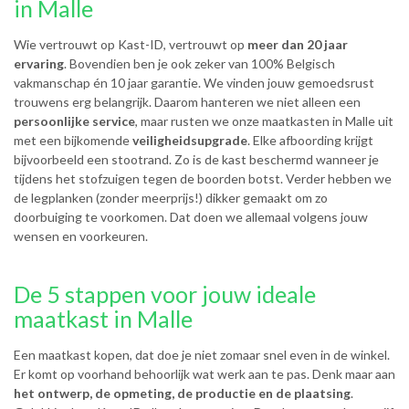
in Malle
Wie vertrouwt op Kast-ID, vertrouwt op
meer dan 20 jaar
ervaring
. Bovendien ben je ook zeker van 100% Belgisch
vakmanschap én 10 jaar garantie. We vinden jouw gemoedsrust
trouwens erg belangrijk. Daarom hanteren we niet alleen een
persoonlijke service
, maar rusten we onze maatkasten in Malle uit
met een bijkomende
veiligheidsupgrade
. Elke afboording krijgt
bijvoorbeeld een stootrand. Zo is de kast beschermd wanneer je
tijdens het stofzuigen tegen de boorden botst. Verder hebben we
de legplanken (zonder meerprijs!) dikker gemaakt om zo
doorbuiging te voorkomen. Dat doen we allemaal volgens jouw
wensen en voorkeuren.
De 5 stappen voor jouw ideale
maatkast in Malle
Een maatkast kopen, dat doe je niet zomaar snel even in de winkel.
Er komt op voorhand behoorlijk wat werk aan te pas. Denk maar aan
het ontwerp, de opmeting, de productie en de plaatsing
.