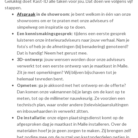
Gelukkig doet Kast-ID alle taken voor jou. Dat doen we volgens vijf
stappen.
Afspraak
in de showroom
: je bent welkom in één van onze
showrooms om er te praten met onze adviseurs of
simpelweg om inspiratie op te doen.
Een kennismakingsgesprek
: tijdens een eerste gesprek
luisteren onze interieuradviseurs naar jouw verhaal. Nam je
foto’s of heb je de afmetingen (bij benadering) genoteerd?
Dat is handig! Neem het gerust mee.
3D-ontwerp
: jouw wensen worden door onze adviseurs
verwerkt tot een eerste ontwerp van je maatkast in Malle.
Zit je met opmerkingen? Wij blijven bijschaven tot je
helemaal tevreden bent.
Opmeten
: ga je akkoord met het ontwerp en de offerte?
Dan komen onze vakmannen bij je langs om de kast op te
meten, tot op de millimeter nauwkeurig. Ze voorzien een
technisch plan, waar onder andere (televisie)aansluitingen
en inbouwhaarden in verwerkt zitten.
De installatie
: onze eigen plaatsingsdienst komt op de
afgesproken dag je maatkast in Malle installeren. Over de
materialen hoef je je geen zorgen te maken. Zij brengen zelf
het nodige mee om de puzzel van kastonderdelen netjes in