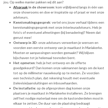
jou. Op welke manier pakken wij dit aan?
Afspraak
in de showroom
: kom vrijblijvend langs in één van
onze showrooms en doe er inspiratie op of praat er met onze
adviseurs.
Kennismakingsgesprek
: vertel ons jouw verhaal tijdens een
kennismakingsgesprek met onze interieuradviseurs. Heb je
foto’s of eventueel afmetingen (bij benadering)? Neem dat
gerust mee!
Ontwerp in 3D
: onze adviseurs verwerken je wensen en
voorzien een eerste ontwerp van je maatkast in Mariakerke.
Moeten er aanpassingen worden gemaakt? Wij blijven
bijschaven tot je helemaal tevreden bent.
Het opmeten
: heb je het ontwerp en de offerte
goedgekeurd? Dan komen onze vakmannen langs om de kast
tot op de millimeter nauwkeurig op te meten. Ze voorzien
een technisch plan, dat rekening houdt met eventuele
(televisie)aansluitingen en inbouwhaarden.
De installatie
: op de afgesproken dag komen onze
plaatsers je maatkast in Mariakerke installeren. Ze brengen
zelf het nodige materiaal mee om de kastonderdelen mooi in
elkaar te zetten. De duur van de plaatsing bedraagt