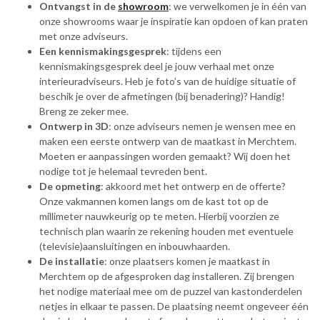
Ontvangst in de
showroom
: we verwelkomen je in één van
onze showrooms waar je inspiratie kan opdoen of kan praten
met onze adviseurs.
Een kennismakingsgesprek
: tijdens een
kennismakingsgesprek deel je jouw verhaal met onze
interieuradviseurs. Heb je foto’s van de huidige situatie of
beschik je over de afmetingen (bij benadering)? Handig!
Breng ze zeker mee.
Ontwerp in 3D
: onze adviseurs nemen je wensen mee en
maken een eerste ontwerp van de maatkast in Merchtem.
Moeten er aanpassingen worden gemaakt? Wij doen het
nodige tot je helemaal tevreden bent.
De opmeting
: akkoord met het ontwerp en de offerte?
Onze vakmannen komen langs om de kast tot op de
millimeter nauwkeurig op te meten. Hierbij voorzien ze
technisch plan waarin ze rekening houden met eventuele
(televisie)aansluitingen en inbouwhaarden.
De installatie
: onze plaatsers komen je maatkast in
Merchtem op de afgesproken dag installeren. Zij brengen
het nodige materiaal mee om de puzzel van kastonderdelen
netjes in elkaar te passen. De plaatsing neemt ongeveer één