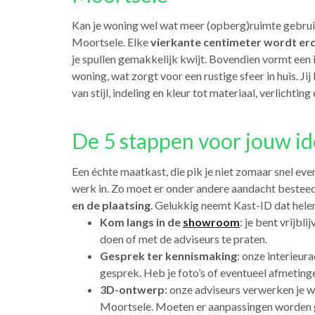
Kan je woning wel wat meer (opberg)ruimte gebru
Moortsele. Elke
vierkante centimeter wordt er
je spullen gemakkelijk kwijt. Bovendien vormt e
woning, wat zorgt voor een rustige sfeer in huis. Jij
van stijl, indeling en kleur tot materiaal, verlichti
De 5 stappen voor jouw id
Een échte maatkast, die pik je niet zomaar snel even
werk in. Zo moet er onder andere aandacht beste
en de plaatsing
. Gelukkig neemt Kast-ID dat helem
Kom langs in de
showroom
: je bent vrijb
doen of met de adviseurs te praten.
Gesprek ter kennismaking
: onze interieur
gesprek. Heb je foto’s of eventueel afmetin
3D-ontwerp
: onze adviseurs verwerken je 
Moortsele. Moeten er aanpassingen worden g