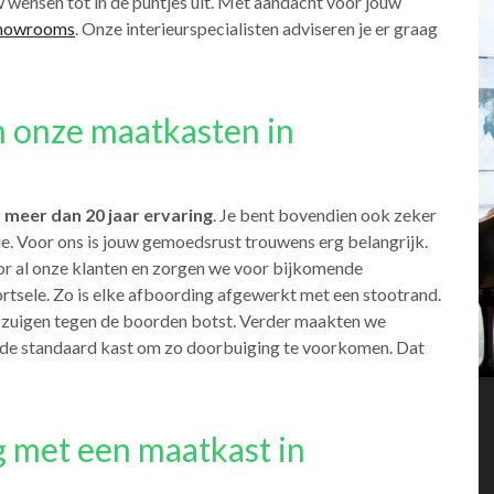
w wensen tot in de puntjes uit. Met aandacht voor jouw
howrooms
. Onze interieurspecialisten adviseren je er graag
n onze maatkasten in
p
meer dan 20 jaar ervaring
. Je bent bovendien ook zeker
. Voor ons is jouw gemoedsrust trouwens erg belangrijk.
r al onze klanten en zorgen we voor bijkomende
tsele. Zo is elke afboording afgewerkt met een stootrand.
ofzuigen tegen de boorden botst. Verder maakten we
j de standaard kast om zo doorbuiging te voorkomen. Dat
g met een maatkast in