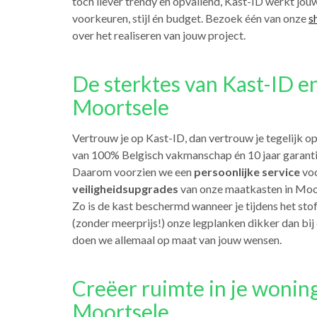
toch liever trendy en opvallend, Kast-ID werkt jou
voorkeuren, stijl én budget. Bezoek één van onze
s
over het realiseren van jouw project.
De sterktes van Kast-ID e
Moortsele
Vertrouw je op Kast-ID, dan vertrouw je tegelijk o
van 100% Belgisch vakmanschap én 10 jaar garantie
Daarom voorzien we een
persoonlijke service
voo
veiligheidsupgrades
van onze maatkasten in Moor
Zo is de kast beschermd wanneer je tijdens het st
(zonder meerprijs!) onze legplanken dikker dan bi
doen we allemaal op maat van jouw wensen.
Creëer ruimte in je wonin
Moortsele