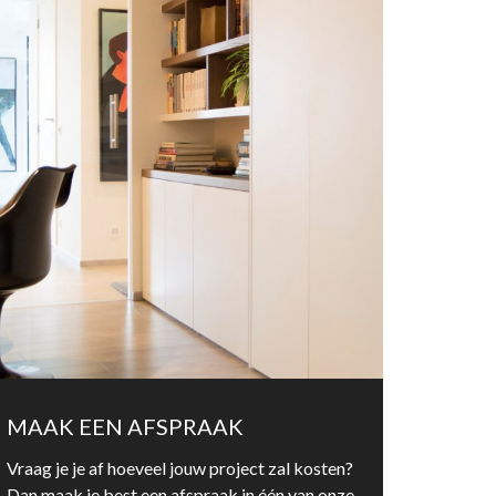
MAAK EEN AFSPRAAK
Vraag je je af hoeveel jouw project zal kosten?
Dan maak je best een afspraak in één van onze