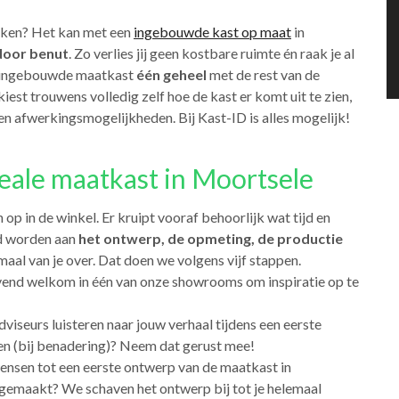
iken? Het kan met een
ingebouwde kast op maat
in
door benut
. Zo verlies jij geen kostbare ruimte én raak je al
en ingebouwde maatkast
één geheel
met de rest van de
 kiest trouwens volledig zelf hoe de kast er komt uit te zien,
ng en afwerkingsmogelijkheden. Bij Kast-ID is alles mogelijk!
eale maatkast in Moortsele
 op in de winkel. Er kruipt vooraf behoorlijk wat tijd en
ed worden aan
het ontwerp, de opmeting, de productie
aal van je over. Dat doen we volgens vijf stappen.
lijvend welkom in één van onze showrooms om inspiratie op te
adviseurs luisteren naar jouw verhaal tijdens een eerste
gen (bij benadering)? Neem dat gerust mee!
wensen tot een eerste ontwerp van de maatkast in
emaakt? We schaven het ontwerp bij tot je helemaal