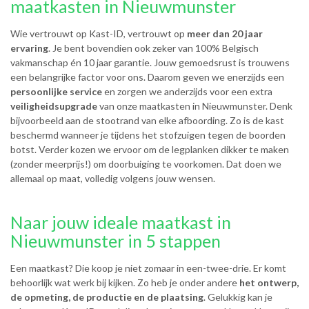
maatkasten in Nieuwmunster
Wie vertrouwt op Kast-ID, vertrouwt op
meer dan 20 jaar
ervaring
. Je bent bovendien ook zeker van 100% Belgisch
vakmanschap én 10 jaar garantie. Jouw gemoedsrust is trouwens
een belangrijke factor voor ons. Daarom geven we enerzijds een
persoonlijke service
en zorgen we anderzijds voor een extra
veiligheidsupgrade
van onze maatkasten in Nieuwmunster. Denk
bijvoorbeeld aan de stootrand van elke afboording. Zo is de kast
beschermd wanneer je tijdens het stofzuigen tegen de boorden
botst. Verder kozen we ervoor om de legplanken dikker te maken
(zonder meerprijs!) om doorbuiging te voorkomen. Dat doen we
allemaal op maat, volledig volgens jouw wensen.
Naar jouw ideale maatkast in
Nieuwmunster in 5 stappen
Een maatkast? Die koop je niet zomaar in een-twee-drie. Er komt
behoorlijk wat werk bij kijken. Zo heb je onder andere
het ontwerp,
de opmeting, de productie en de plaatsing
. Gelukkig kan je