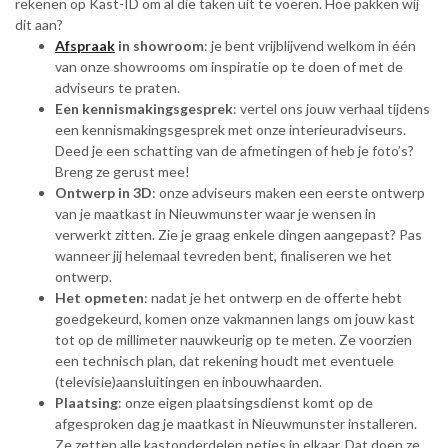
rekenen op Kast-ID om al die taken uit te voeren. Hoe pakken wij
dit aan?
Afspraak
in showroom
: je bent vrijblijvend welkom in één
van onze showrooms om inspiratie op te doen of met de
adviseurs te praten.
Een kennismakingsgesprek
: vertel ons jouw verhaal tijdens
een kennismakingsgesprek met onze interieuradviseurs.
Deed je een schatting van de afmetingen of heb je foto’s?
Breng ze gerust mee!
Ontwerp in 3D
: onze adviseurs maken een eerste ontwerp
van je maatkast in Nieuwmunster waar je wensen in
verwerkt zitten. Zie je graag enkele dingen aangepast? Pas
wanneer jij helemaal tevreden bent, finaliseren we het
ontwerp.
Het opmeten
: nadat je het ontwerp en de offerte hebt
goedgekeurd, komen onze vakmannen langs om jouw kast
tot op de millimeter nauwkeurig op te meten. Ze voorzien
een technisch plan, dat rekening houdt met eventuele
(televisie)aansluitingen en inbouwhaarden.
Plaatsing
: onze eigen plaatsingsdienst komt op de
afgesproken dag je maatkast in Nieuwmunster installeren.
Ze zetten alle kastonderdelen netjes in elkaar. Dat doen ze