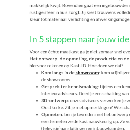
makkelijk kwijt. Bovendien gaat een ingebouwde ma
rustige sfeer in huis zorgt. Jij kiest trouwens volledi
kleur tot materiaal, verlichting en afwerkingsmogel
In 5 stappen naar jouw id
Voor een échte maatkast ga je niet zomaar snel eve
Het ontwerp, de opmeting, de productie en de 
hiervoor rekenen op Kast-ID. Hoe doen we dat?
Kom langs in de
showroom
: kom vrijblijve
de showrooms.
Gesprek ter kennismaking
: tijdens een ke
interieuradviseurs. Deed je een schatting van
3D-ontwerp
: onze adviseurs verwerken je 
Oostkerke. Zit je met opmerkingen? We schav
Opmeten
: ben je tevreden met het ontwerp
eerste meten ze de kast nauwkeurig op. Ze vo
(televisie)aansluitingen en inbouwhaarden.