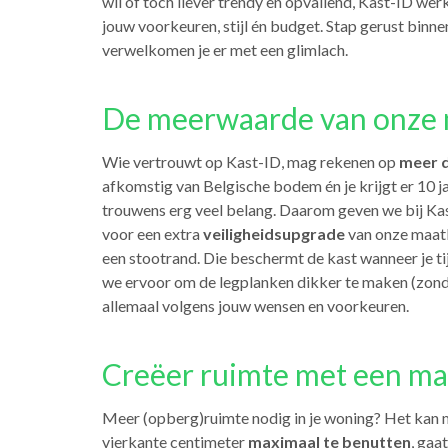
wil of toch liever trendy en opvallend, Kast-ID wer
jouw voorkeuren, stijl én budget. Stap gerust binne
verwelkomen je er met een glimlach.
De meerwaarde van onze 
Wie vertrouwt op Kast-ID, mag rekenen op
meer d
afkomstig van Belgische bodem én je krijgt er 10 
trouwens erg veel belang. Daarom geven we bij Kas
voor een extra
veiligheidsupgrade
van onze maatk
een stootrand. Die beschermt de kast wanneer je t
we ervoor om de legplanken dikker te maken (zon
allemaal volgens jouw wensen en voorkeuren.
Creëer ruimte met een ma
Meer (opberg)ruimte nodig in je woning? Het kan
vierkante centimeter
maximaal te benutten
, gaa