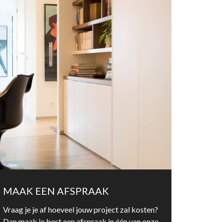
MAAK EEN AFSPRAAK
Vraag je je af hoeveel jouw project zal kosten?
Dan maak je best een afspraak in één van onze