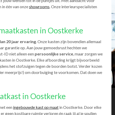
kt jouw wensen tot in de puntjes uit. Met aandacht voor
n in één van onze
showrooms
. Onze interieurspecialisten
maatkasten in Oostkerke
an 20 jaar ervaring
. Onze kasten zijn bovendien allemaal
jaar garantie op. Aan jouw gemoedsrust hechten we
t-ID niet alleen een
persoonlijke service
, maar zorgen we
asten in Oostkerke. Elke afboording krijgt bijvoorbeeld
ijdens het stofzuigen tegen de boorden botst. Verder kozen
der meerprijs!) om doorbuiging te voorkomen. Dat doen we
atkast in Oostkerke
 met een
ingebouwde kast op maat
in Oostkerke. Door elke
t er geen kostbare ruimte verloren én raak jij al je spullen