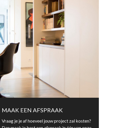
MAAK EEN AFSPRAAK
Vraag je je af hoeveel jouw project zal kosten?
Dan maak je best een afspraak in één van onze