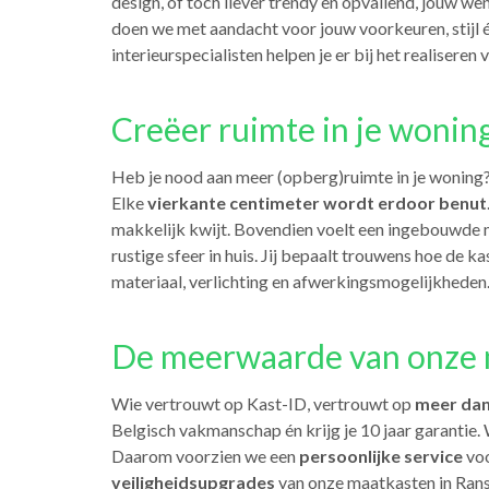
design, of toch liever trendy en opvallend, jouw we
doen we met aandacht voor jouw voorkeuren, stijl 
interieurspecialisten helpen je er bij het realiseren
Creëer ruimte in je wonin
Heb je nood aan meer (opberg)ruimte in je woning
Elke
vierkante centimeter wordt erdoor benut
makkelijk kwijt. Bovendien voelt een ingebouwde 
rustige sfeer in huis. Jij bepaalt trouwens hoe de kast
materiaal, verlichting en afwerkingsmogelijkheden. 
De meerwaarde van onze 
Wie vertrouwt op Kast-ID, vertrouwt op
meer dan
Belgisch vakmanschap én krijg je 10 jaar garantie
Daarom voorzien we een
persoonlijke service
voo
veiligheidsupgrades
van onze maatkasten in Rans