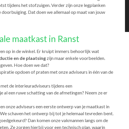
t tijdens het stofzuigen. Verder zijn onze legplanken
e doorbuiging. Dat doen we allemaal op maat van jouw
ale maatkast in Ranst
en op in de winkel. Er kruipt immers behoorlijk wat
uctie en de plaatsing
zijn maar enkele voorbeelden.
n geven. Hoe doen we dat?
nspiratie opdoen of praten met onze adviseurs in één van de
l met de interieuradviseurs tijdens een
je al een ruwe schatting van de afmetingen? Neem ze er
ken onze adviseurs een eerste ontwerp van je maatkast in
 We schaven het ontwerp bij tot je helemaal tevreden bent.
te goedgekeurd? Dan komen onze vakmannen langs om de
ten. Ze zorgen hierbij voor een technisch plan, waarin