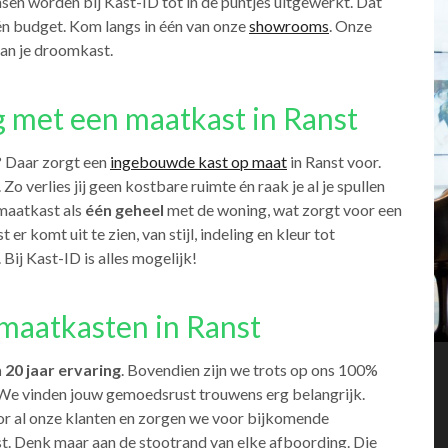
nsen worden bij Kast-ID tot in de puntjes uitgewerkt. Dat
én budget. Kom langs in één van onze
showrooms
. Onze
 van je droomkast.
g met een maatkast in Ranst
? Daar zorgt een
ingebouwde kast op maat
in Ranst voor.
. Zo verlies jij geen kostbare ruimte én raak je al je spullen
maatkast als
één geheel
met de woning, wat zorgt voor een
 er komt uit te zien, van stijl, indeling en kleur tot
Bij Kast-ID is alles mogelijk!
maatkasten in Ranst
 20 jaar ervaring
. Bovendien zijn we trots op ons 100%
. We vinden jouw gemoedsrust trouwens erg belangrijk.
r al onze klanten en zorgen we voor bijkomende
t. Denk maar aan de stootrand van elke afboording. Die