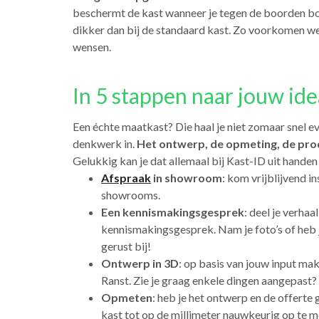
beschermt de kast wanneer je tegen de boorden bots
dikker dan bij de standaard kast. Zo voorkomen w
wensen.
In 5 stappen naar jouw ide
Een échte maatkast? Die haal je niet zomaar snel ev
denkwerk in.
Het ontwerp, de opmeting, de prod
Gelukkig kan je dat allemaal bij Kast-ID uit hande
Afspraak
in showroom
: kom vrijblijvend i
showrooms.
Een kennismakingsgesprek
: deel je verhaa
kennismakingsgesprek. Nam je foto’s of heb 
gerust bij!
Ontwerp in 3D
: op basis van jouw input ma
Ranst. Zie je graag enkele dingen aangepast?
Opmeten
: heb je het ontwerp en de offer
kast tot op de millimeter nauwkeurig op te me