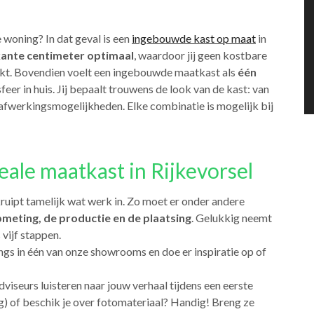
 woning? In dat geval is een
ingebouwde kast op maat
in
kante centimeter optimaal
, waardoor jij geen kostbare
raakt. Bovendien voelt een ingebouwde maatkast als
één
eer in huis. Jij bepaalt trouwens de look van de kast: van
 en afwerkingsmogelijkheden. Elke combinatie is mogelijk bij
eale maatkast in Rijkevorsel
kruipt tamelijk wat werk in. Zo moet er onder andere
meting, de productie en de plaatsing
. Gelukkig neemt
 vijf stappen.
angs in één van onze showrooms en doe er inspiratie op of
adviseurs luisteren naar jouw verhaal tijdens een eerste
g) of beschik je over fotomateriaal? Handig! Breng ze