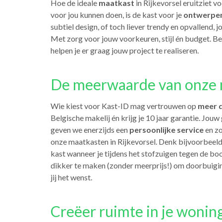
Hoe de ideale
maatkast
in Rijkevorsel eruitziet v
voor jou kunnen doen, is de kast voor je
ontwerpen
subtiel design, of toch liever trendy en opvallend,
Met zorg voor jouw voorkeuren, stijl én budget. B
helpen je er graag jouw project te realiseren.
De meerwaarde van onze m
Wie kiest voor Kast-ID mag vertrouwen op
meer d
Belgische makelij én krijg je 10 jaar garantie. Jo
geven we enerzijds een
persoonlijke service
en zo
onze maatkasten in Rijkevorsel. Denk bijvoorbeeld
kast wanneer je tijdens het stofzuigen tegen de b
dikker te maken (zonder meerprijs!) om doorbuigin
jij het wenst.
Creëer ruimte in je wonin