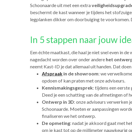
Schoonaarde uit met een extra
veiligheidsupgrad
beschermt de kast wanneer je tijdens het stofzui
legplanken dikker om doorbuiging te voorkomen. Dat
In 5 stappen naar jouw id
Een échte maatkast, die haal je niet snel even in d
nagedacht worden over onder andere
het ontwerp
neemt Kast-ID je dat allemaal uit handen. Dat doen
Afspraak
in de showroom
: we verwelkomen
opdoen of kan praten met onze adviseurs.
Kennismakingsgesprek
: tijdens een eerste
Deed je een schatting van de afmetingen of he
Ontwerp in 3D
: onze adviseurs verwerken j
Schoonaarde. Moeten er aanpassingen worden
finaliseren we het ontwerp.
De opmeting
: nadat je akkoord gaat met he
om je kast tot op de millimeter nauwkeurig o