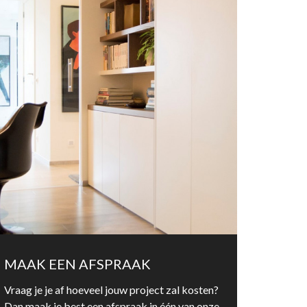
MAAK EEN AFSPRAAK
Vraag je je af hoeveel jouw project zal kosten?
Dan maak je best een afspraak in één van onze