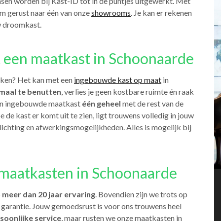
nsen worden bij Kast-ID tot in de puntjes uitgewerkt. Met
om gerust naar één van onze
showrooms
. Je kan er rekenen
uw droomkast.
t een maatkast in Schoonaarde
iken? Het kan met een
ingebouwde kast op maat
in
maal te benutten
, verlies je geen kostbare ruimte én raak
 een ingebouwde maatkast
één geheel
met de rest van de
e de kast er komt uit te zien, ligt trouwens volledig in jouw
erlichting en afwerkingsmogelijkheden. Alles is mogelijk bij
maatkasten in Schoonaarde
p
meer dan 20 jaar ervaring
. Bovendien zijn we trots op
 garantie. Jouw gemoedsrust is voor ons trouwens heel
soonlijke service
, maar rusten we onze maatkasten in