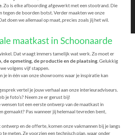
e
. Zo is elke afboording afgewerkt met een stootrand. Die
gen tegen de boorden botst. Verder maakten we onze
 doen we allemaal op maat, precies zoals jij het wil.
eale maatkast in Schoonaarde
e winkel. Dat vraagt immers tamelijk wat werk. Zo moet er
, de opmeting, de productie en de plaatsing
. Gelukkig
 we volgens vijf stappen.
 je in één van onze showrooms waar je inspiratie kan
 gesprek vertel je jouw verhaal aan onze interieuradviseurs.
b je foto’s? Neem ze er gerust bij!
e wensen tot een eerste ontwerp van de maatkast in
 gemaakt? Pas wanneer jij helemaal tevreden bent,
t ontwerp en de offerte, komen onze vakmannen bij je langs
p te meten. Ze voorzien een technisch plan, waar onder