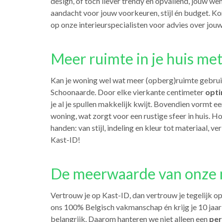
design, of toch liever trendy en opvallend, jouw we
aandacht voor jouw voorkeuren, stijl én budget. K
op onze interieurspecialisten voor advies over jo
Meer ruimte in je huis me
Kan je woning wel wat meer (opberg)ruimte gebru
Schoonaarde. Door elke vierkante centimeter
opti
je al je spullen makkelijk kwijt. Bovendien vormt
woning, wat zorgt voor een rustige sfeer in huis. Ho
handen: van stijl, indeling en kleur tot materiaal, v
Kast-ID!
De meerwaarde van onze 
Vertrouw je op Kast-ID, dan vertrouw je tegelijk o
ons 100% Belgisch vakmanschap én krijg je 10 jaar
belangrijk. Daarom hanteren we niet alleen een
per