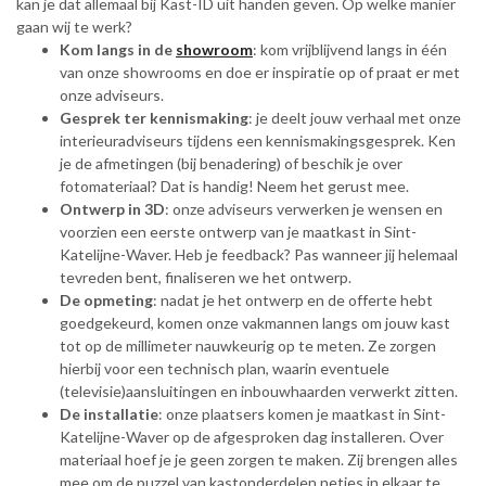
kan je dat allemaal bij Kast-ID uit handen geven. Op welke manier
gaan wij te werk?
Kom langs in de
showroom
: kom vrijblijvend langs in één
van onze showrooms en doe er inspiratie op of praat er met
onze adviseurs.
Gesprek ter kennismaking
: je deelt jouw verhaal met onze
interieuradviseurs tijdens een kennismakingsgesprek. Ken
je de afmetingen (bij benadering) of beschik je over
fotomateriaal? Dat is handig! Neem het gerust mee.
Ontwerp in 3D
: onze adviseurs verwerken je wensen en
voorzien een eerste ontwerp van je maatkast in Sint-
Katelijne-Waver. Heb je feedback? Pas wanneer jij helemaal
tevreden bent, finaliseren we het ontwerp.
De opmeting
: nadat je het ontwerp en de offerte hebt
goedgekeurd, komen onze vakmannen langs om jouw kast
tot op de millimeter nauwkeurig op te meten. Ze zorgen
hierbij voor een technisch plan, waarin eventuele
(televisie)aansluitingen en inbouwhaarden verwerkt zitten.
De installatie
: onze plaatsers komen je maatkast in Sint-
Katelijne-Waver op de afgesproken dag installeren. Over
materiaal hoef je je geen zorgen te maken. Zij brengen alles
mee om de puzzel van kastonderdelen netjes in elkaar te